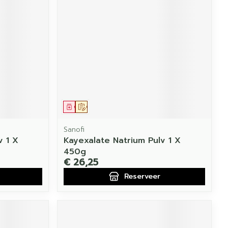
Geneesmiddel
Op voorschrift
Sanofi
v 1 X
Kayexalate Natrium Pulv 1 X
450g
€ 26,25
Reserveer