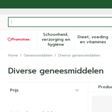
Ga naar de inhoud
Product, merk, categorie...
Schoonheid,
Dieet, voeding
verzorging en
Promoties
Toon submenu voor Schoonh
Toon sub
en vitamines
hygiëne
Home
/
Geneesmiddelen
/
Diverse geneesmiddelen
Diverse geneesmiddelen
Doorgaan naar productlijst
Produ
Prijs
filter