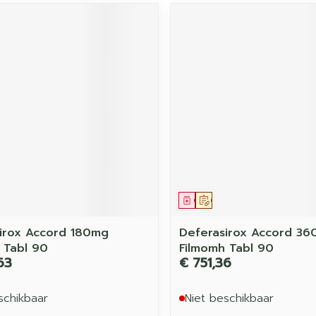
middel
voorschrift
Geneesmiddel
Op voorschrift
irox Accord 180mg
Deferasirox Accord 3
 Tabl 90
Filmomh Tabl 90
63
€ 751,36
schikbaar
Niet beschikbaar