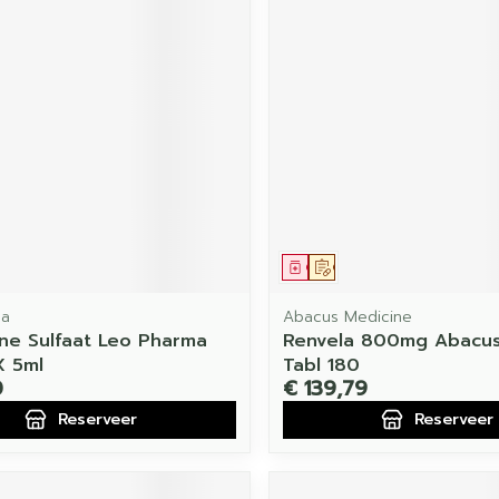
middel
voorschrift
Geneesmiddel
Op voorschrift
ma
Abacus Medicine
ne Sulfaat Leo Pharma
Renvela 800mg Abacus
X 5ml
Tabl 180
0
€ 139,79
Reserveer
Reserveer