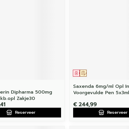
middel
voorschrift
Geneesmiddel
Op voorschrift
Saxenda 6mg/ml Opl In
terin Dipharma 500mg
Voorgevulde Pen 5x3m
nkb.opl Zakje30
,41
€ 244,99
Reserveer
Reserveer