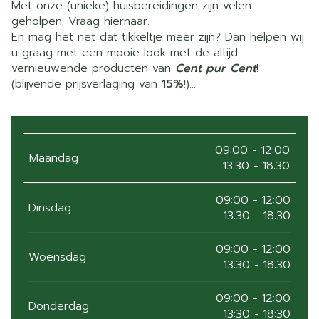
Met onze (unieke) huisbereidingen zijn velen
geholpen. Vraag hiernaar.
En mag het net dat tikkeltje meer zijn? Dan helpen wij
u graag met een mooie look met de altijd
vernieuwende producten van
Cent pur Cent
!
(blijvende prijsverlaging van
15%
!)
09:00 - 12:00
Maandag
13:30 - 18:30
09:00 - 12:00
Dinsdag
13:30 - 18:30
09:00 - 12:00
Woensdag
13:30 - 18:30
09:00 - 12:00
Donderdag
13:30 - 18:30