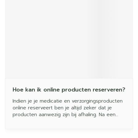
Hoe kan ik online producten reserveren?
Indien je je medicatie en verzorgingsproducten
online reserveert ben je altijd zeker dat je
producten aanwezig zijn bij afhaling. Na een
reservatie ontvang je immers vanuit de
apotheek een bevestiging zodat je zeker bent
dat de producten voorradig zijn. Zo voorkom je