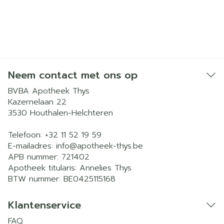
dat je moet terugkomen indien er medicatie of
producten niet op stock zijn.
Neem contact met ons op
BVBA Apotheek Thys
Kazernelaan 22
3530
Houthalen-Helchteren
Telefoon:
+32 11 52 19 59
E-mailadres:
info@
apotheek-thys.be
APB nummer:
721402
Apotheek titularis:
Annelies Thys
BTW nummer:
BE0425115168
Klantenservice
FAQ