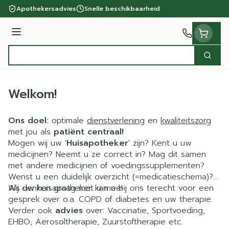
Ga naar de inhoud
Apothekersadvies
Snelle beschikbaarheid
Menu
Zoek
Product, merk, categorie...
Welkom!
Ons doel:
optimale
dienstverlening
en
kwaliteitszorg
met jou als
patiënt centraal!
Mogen wij uw '
Huisapotheker
' zijn? Kent u uw
medicijnen? Neemt u ze correct in? Mag dit samen
met andere medicijnen of voedingssupplementen?
Wenst u een duidelijk overzicht (=medicatieschema)?
Wij denken graag met u mee!
Als uw huisapotheker kan u bij ons terecht voor een
gesprek over o.a. COPD of diabetes en uw therapie.
Verder ook
advies
over: Vaccinatie, Sportvoeding,
EHBO, Aerosoltherapie, Zuurstoftherapie etc.