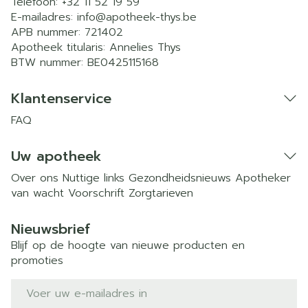
Telefoon:
+32 11 52 19 59
E-mailadres:
info@
apotheek-thys.be
APB nummer:
721402
Apotheek titularis:
Annelies Thys
BTW nummer:
BE0425115168
Klantenservice
FAQ
Uw apotheek
Over ons
Nuttige links
Gezondheidsnieuws
Apotheker
van wacht
Voorschrift
Zorgtarieven
Nieuwsbrief
Blijf op de hoogte van nieuwe producten en
promoties
E-mail adres