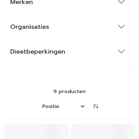
Merken
filter
Organisaties
filter
Dieetbeperkingen
filter
9
producten
Sorteer op: