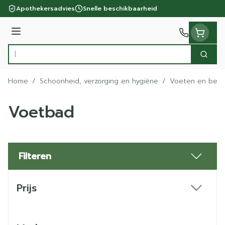
Ga naar de inhoud
Apothekersadvies
Snelle beschikbaarheid
Menu
Zoek
Product, merk, categorie...
Home
/
Schoonheid, verzorging en hygiëne
/
Voeten en ben
Voetbad
Filteren
Doorgaan naar productlijst
Prijs
filter