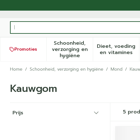
Ga naar de inhoud
Product, merk, categorie...
Schoonheid,
Dieet, voeding
verzorging en
Promoties
Toon submenu voor Schoonh
Toon sub
en vitamines
hygiëne
Home
/
Schoonheid, verzorging en hygiëne
/
Mond
/
Kau
Kauwgom
Doorgaan naar productlijst
5
prod
Prijs
filter