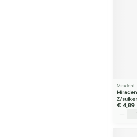
Miradent
Miraden
Z/suike
€ 4,89
Aantal