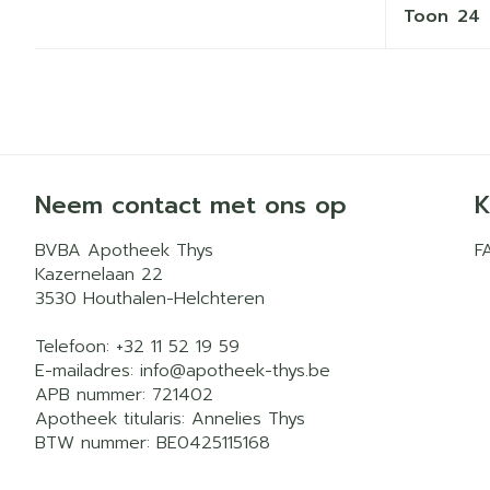
Toon
Neem contact met ons op
K
BVBA Apotheek Thys
F
Kazernelaan 22
3530
Houthalen-Helchteren
Telefoon:
+32 11 52 19 59
E-mailadres:
info@
apotheek-thys.be
APB nummer:
721402
Apotheek titularis:
Annelies Thys
BTW nummer:
BE0425115168