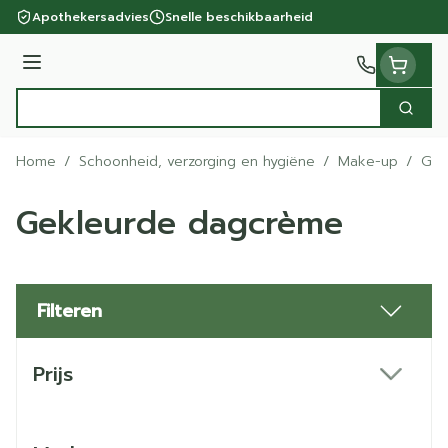
Ga naar de inhoud
Apothekersadvies
Snelle beschikbaarheid
Menu
Zoek
Product, merk, categorie...
Home
/
Schoonheid, verzorging en hygiëne
/
Make-up
/
Gek
Gekleurde dagcrème
Filteren
Doorgaan naar productlijst
Prijs
filter