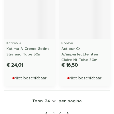
Katima A
Noreva
Katima A Creme Getint
Actipur Cr
Stralend Tube 50ml
A/imperfect.teintee
Claire Nf Tube 30ml
€ 24,01
€ 16,50
Niet beschikbaar
Niet beschikbaar
Toon
per pagina
Pagina's
U lees momenteel pagina
Pagina
1
2