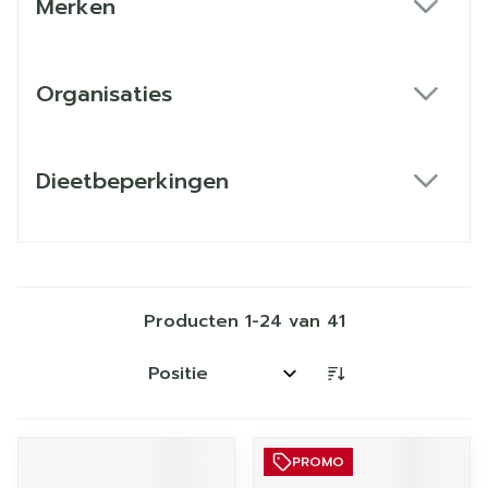
Merken
filter
Organisaties
filter
Dieetbeperkingen
filter
Producten
1
-
24
van
41
Sorteer op:
PROMO