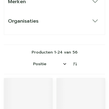
Merken
filter
Organisaties
filter
Producten
1
-
24
van
56
Sorteer op: