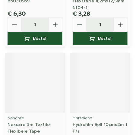
66030569
Flexi.tape 4,2mx12,5mm
Nt04-1
€ 6,30
€ 3,28
Aantal
Aantal
Bestel
Bestel
Nexcare
Hartmann
Nexcare 3m Textile
Hydrofilm Roll 10cmx2m 1
Flexibele Tape
P/s