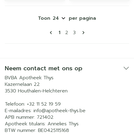
Toon
per pagina
Pagina's
U lees momenteel pagina
Pagina
Pagina
1
2
3
Neem contact met ons op
BVBA Apotheek Thys
Kazernelaan 22
3530
Houthalen-Helchteren
Telefoon:
+32 11 52 19 59
E-mailadres:
info@
apotheek-thys.be
APB nummer:
721402
Apotheek titularis:
Annelies Thys
BTW nummer:
BE0425115168