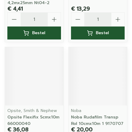
4,2mx25mm Nt04-2
€ 4,41
€ 13,29
Aantal
Aantal
Bestel
Bestel
Opsite, Smith & Nephew
Noba
Opsite Flexifix 5cmx10m
Noba Rudafilm Transp
66000040
Rol 10cmx10m 1 9170707
€ 36,08
€ 20,00