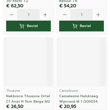
36-46cm T2
Natuur T6
€ 62,50
€ 54,20
Aantal
Aantal
Bestel
Bestel
Thuasne
Cameleone
Nekbrace Thuasne Ortel
Cameleone Halskraag
C1 Anat H 9cm Beige M2
Wijnrood M 1 Q05034
€ 26,50
€ 20,95