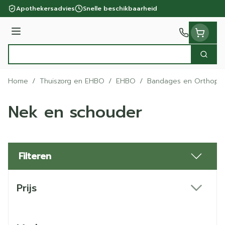
Ga naar de inhoud
Apothekersadvies
Snelle beschikbaarheid
Menu
Zoek
Product, merk, categorie...
Home
/
Thuiszorg en EHBO
/
EHBO
/
Bandages en Orthoped
Nek en schouder
Filteren
Doorgaan naar productlijst
Prijs
filter