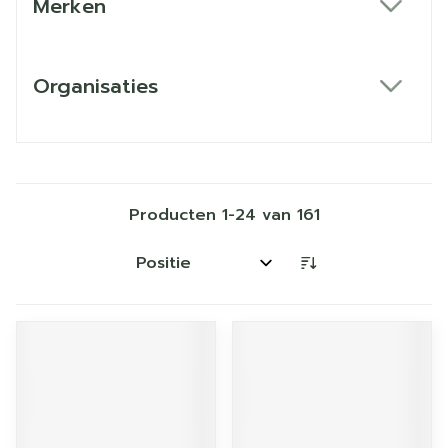
Merken
filter
Organisaties
filter
Producten
1
-
24
van
161
Sorteer op: