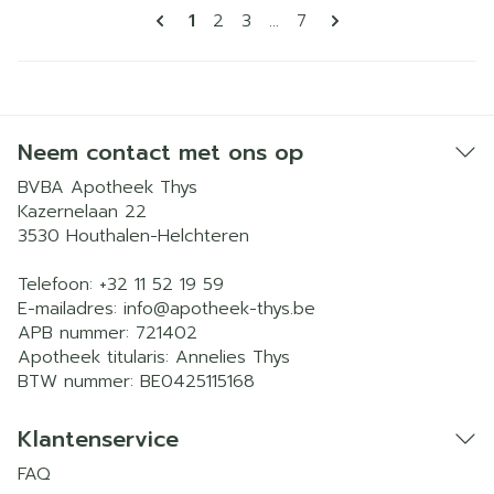
Pagina's
U lees momenteel pagina
Pagina
Pagina
Pagina
1
2
3
...
7
Neem contact met ons op
BVBA Apotheek Thys
Kazernelaan 22
3530
Houthalen-Helchteren
Telefoon:
+32 11 52 19 59
E-mailadres:
info@
apotheek-thys.be
APB nummer:
721402
Apotheek titularis:
Annelies Thys
BTW nummer:
BE0425115168
Klantenservice
FAQ