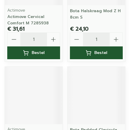
Actimove
Bota Halskraag Mod Z H
Actimove Cervical
8cm S
Comfort M 7285938
€ 31,61
€ 24,10
Aantal
Aantal
Bestel
Bestel
Actimove
Bota Padded Clavicula