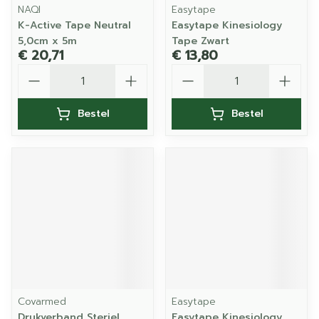
NAQI
Easytape
K-Active Tape Neutral
Easytape Kinesiology
5,0cm x 5m
Tape Zwart
€ 20,71
€ 13,80
Aantal
Aantal
Bestel
Bestel
Covarmed
Easytape
Drukverband Steriel
Easytape Kinesiology