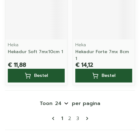
Heka
Heka
Hekadur Soft 7mx10cm 1
Hekadur Forte 7mx 8cm
1
€ 11,88
€ 14,12
Bestel
Bestel
Toon
per pagina
Pagina's
U lees momenteel pagina
Pagina
Pagina
1
2
3