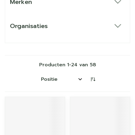
Merken
filter
Organisaties
filter
Producten
1
-
24
van
58
Sorteer op: