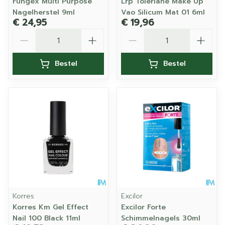
Fungex Multi Purpose
Lrp Toleriane Make Up
Nagelherstel 9ml
Vao Silicum Mat 01 6ml
€ 24,95
€ 19,96
Aantal
Aantal
Bestel
Bestel
Korres
Excilor
Korres Km Gel Effect
Excilor Forte
Nail 100 Black 11ml
Schimmelnagels 30ml