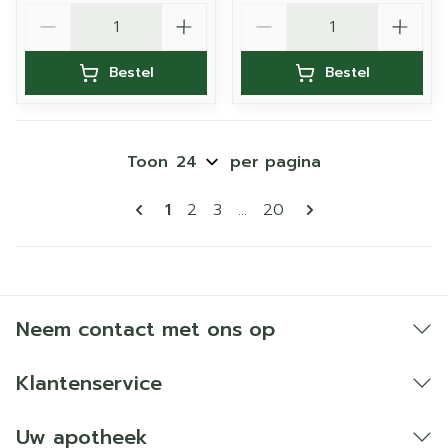
Aantal
Aantal
Bestel
Bestel
Toon
per pagina
Pagina's
U lees momenteel pagina
Pagina
Pagina
Pagina
1
2
3
...
20
Neem contact met ons op
Klantenservice
Uw apotheek