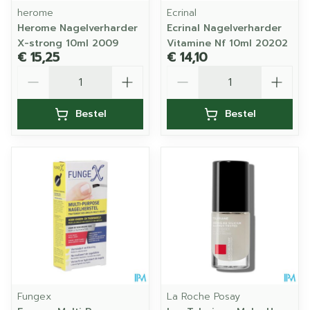
herome
Ecrinal
Herome Nagelverharder
Ecrinal Nagelverharder
X-strong 10ml 2009
Vitamine Nf 10ml 20202
€ 15,25
€ 14,10
Aantal
Aantal
Bestel
Bestel
Fungex
La Roche Posay