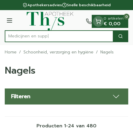
Dia 1 van 1
Ga naar de inhoud
Apothekersadvies
Snelle beschikbaarheid
0
0 artikelen
Menu
€ 0,00
Zoek
Product, merk, categorie...
Home
/
Schoonheid, verzorging en hygiëne
/
Nagels
Nagels
Filteren
Producten
1
-
24
van
480