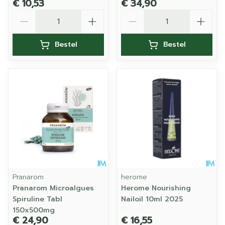
€ 10,53
€ 34,90
Aantal
Aantal
Bestel
Bestel
Pranarom
herome
Pranarom Microalgues
Herome Nourishing
Spiruline Tabl
Nailoil 10ml 2025
150x500mg
€ 24,90
€ 16,55