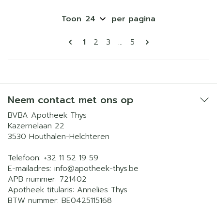
Toon
per pagina
Pagina's
U lees momenteel pagina
Pagina
Pagina
Pagina
1
2
3
...
5
Neem contact met ons op
BVBA Apotheek Thys
Kazernelaan 22
3530
Houthalen-Helchteren
Telefoon:
+32 11 52 19 59
E-mailadres:
info@
apotheek-thys.be
APB nummer:
721402
Apotheek titularis:
Annelies Thys
BTW nummer:
BE0425115168