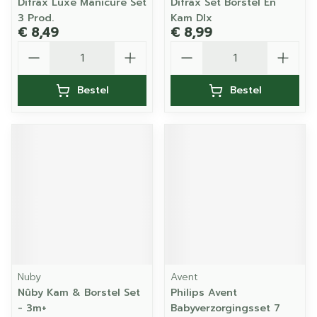
Difrax Luxe Manicure Set
Difrax Set Borstel En
3 Prod.
Kam Dlx
€ 8,49
€ 8,99
Aantal
Aantal
Bestel
Bestel
Nuby
Avent
Nûby Kam & Borstel Set
Philips Avent
- 3m+
Babyverzorgingsset 7