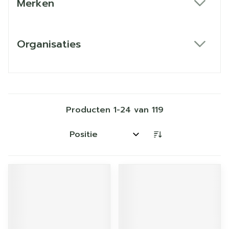
Merken
filter
Organisaties
filter
Producten
1
-
24
van
119
Sorteer op: