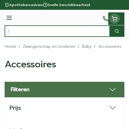
Ga naar de inhoud
Apothekersadvies
Snelle beschikbaarheid
Menu
Zoek
Product, merk, categorie...
Home
/
Zwangerschap en kinderen
/
Baby
/
Accessoires
Accessoires
Filteren
Doorgaan naar productlijst
Prijs
filter