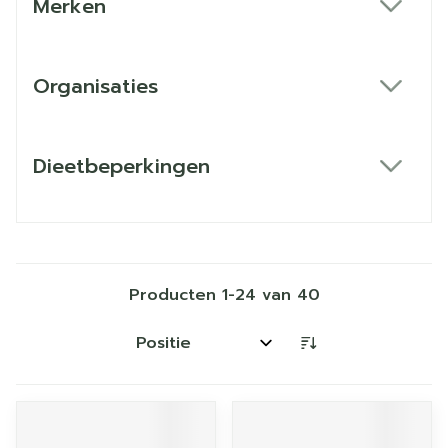
Merken
filter
Organisaties
filter
Dieetbeperkingen
filter
Producten
1
-
24
van
40
Sorteer op: