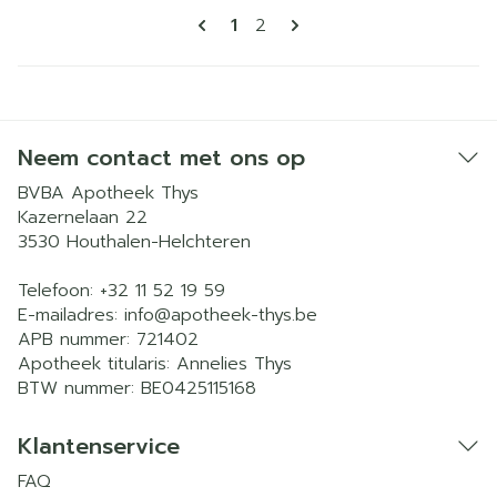
Pagina's
U lees momenteel pagina
Pagina
1
2
Neem contact met ons op
BVBA Apotheek Thys
Kazernelaan 22
3530
Houthalen-Helchteren
Telefoon:
+32 11 52 19 59
E-mailadres:
info@
apotheek-thys.be
APB nummer:
721402
Apotheek titularis:
Annelies Thys
BTW nummer:
BE0425115168
Klantenservice
FAQ