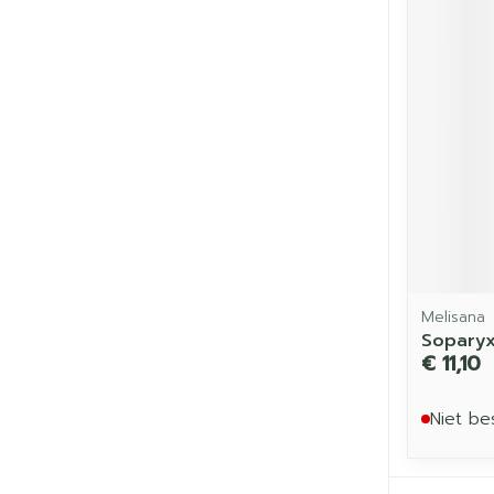
Melisana
Soparyx
€ 11,10
Niet be