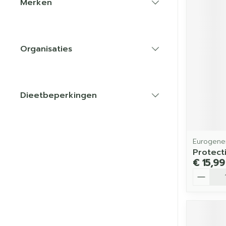
Merken
filter
Organisaties
filter
Dieetbeperkingen
filter
Eurogener
Protect
€ 15,99
Aantal