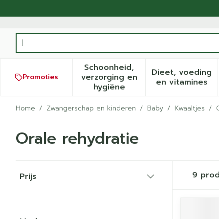
Ga naar de inhoud
Product, merk, categorie...
Schoonheid,
Dieet, voeding
verzorging en
Promoties
Toon submenu voor Schoonh
Toon sub
en vitamines
hygiëne
Home
/
Zwangerschap en kinderen
/
Baby
/
Kwaaltjes
/
Orale rehydratie
Doorgaan naar productlijst
9
prod
Prijs
filter