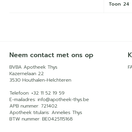
Toon
Neem contact met ons op
K
BVBA Apotheek Thys
F
Kazernelaan 22
3530
Houthalen-Helchteren
Telefoon:
+32 11 52 19 59
E-mailadres:
info@
apotheek-thys.be
APB nummer:
721402
Apotheek titularis:
Annelies Thys
BTW nummer:
BE0425115168