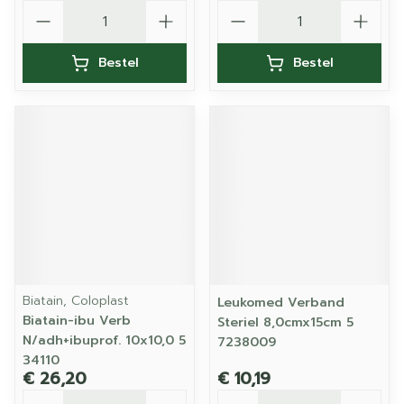
Aantal
Aantal
Bestel
Bestel
Biatain, Coloplast
Leukomed Verband
Biatain-ibu Verb
Steriel 8,0cmx15cm 5
N/adh+ibuprof. 10x10,0 5
7238009
34110
€ 26,20
€ 10,19
Aantal
Aantal