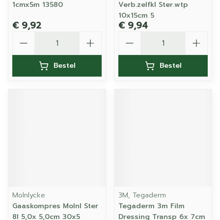
1cmx5m 13580
Verb.zelfkl Ster.wtp
10x15cm 5
€ 9,92
€ 9,94
Aantal
Aantal
Bestel
Bestel
Molnlycke
3M, Tegaderm
Gaaskompres Molnl Ster
Tegaderm 3m Film
8l 5,0x 5,0cm 30x5
Dressing Transp 6x 7cm