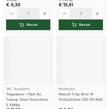
€ 6,33
€ 13,41
Aantal
Aantal
Bestel
Bestel
3M, Tegaderm
Molnlycke
Tegaderm + Pad 3m
Mesoft S Kp N/st 4l
Transp Steril 9cmx10cm
10,0x20,0cm 100 157400
5 3586p