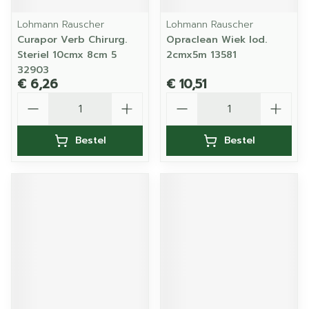
Lohmann Rauscher
Lohmann Rauscher
Curapor Verb Chirurg.
Opraclean Wiek Iod.
Steriel 10cmx 8cm 5
2cmx5m 13581
32903
€ 6,26
€ 10,51
Aantal
Aantal
Bestel
Bestel