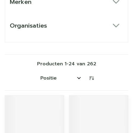
Merken
filter
Organisaties
filter
Producten
1
-
24
van
262
Sorteer op: