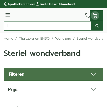
Ga naar de inhoud
Apothekersadvies
Snelle beschikbaarheid
Menu
Zoek
Product, merk, categorie...
Home
/
Thuiszorg en EHBO
/
Wondzorg
/
Steriel wondverba
Steriel wondverband
Filteren
Doorgaan naar productlijst
Prijs
filter