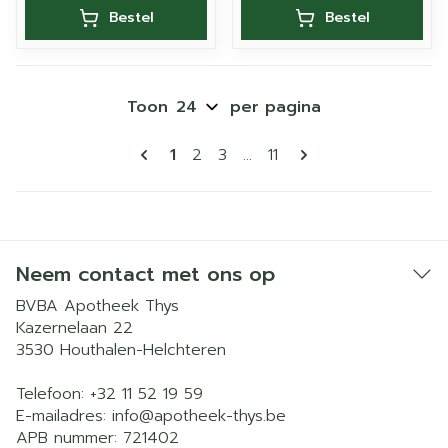
Bestel
Bestel
Toon
per pagina
Pagina's
U lees momenteel pagina
Pagina
Pagina
Pagina
1
2
3
...
11
Neem contact met ons op
BVBA Apotheek Thys
Kazernelaan 22
3530
Houthalen-Helchteren
Telefoon:
+32 11 52 19 59
E-mailadres:
info@
apotheek-thys.be
APB nummer:
721402