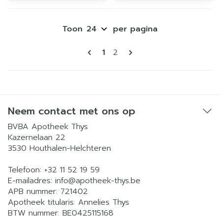
Toon
per pagina
Pagina's
U lees momenteel pagina
Pagina
1
2
Neem contact met ons op
BVBA Apotheek Thys
Kazernelaan 22
3530
Houthalen-Helchteren
Telefoon:
+32 11 52 19 59
E-mailadres:
info@
apotheek-thys.be
APB nummer:
721402
Apotheek titularis:
Annelies Thys
BTW nummer:
BE0425115168