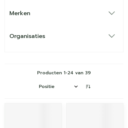
Merken
filter
Organisaties
filter
Producten
1
-
24
van
39
Sorteer op: