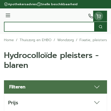
Ga naar de inhoud
Apothekersadvies
Snelle beschikbaarheid
Menu
Zoek
Product, merk, categorie...
Home
/
Thuiszorg en EHBO
/
Wondzorg
/
Fixatie, pleisters 
Hydrocolloïde pleisters -
blaren
Filteren
Doorgaan naar productlijst
Prijs
filter