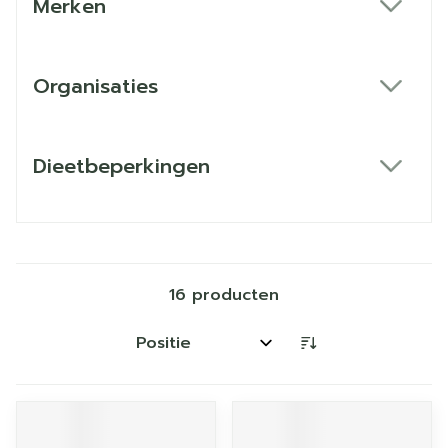
Merken
filter
Organisaties
filter
Dieetbeperkingen
filter
16
producten
Sorteer op: