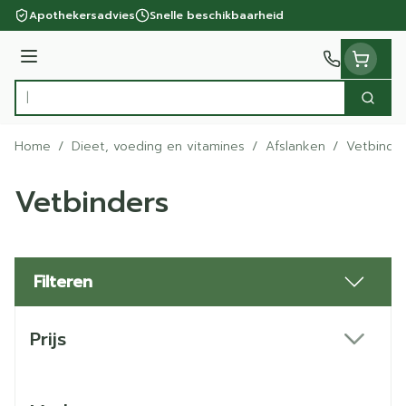
Ga naar de inhoud
Apothekersadvies
Snelle beschikbaarheid
Menu
Zoek
Product, merk, categorie...
Home
/
Dieet, voeding en vitamines
/
Afslanken
/
Vetbinde
Vetbinders
Filteren
Doorgaan naar productlijst
Prijs
filter