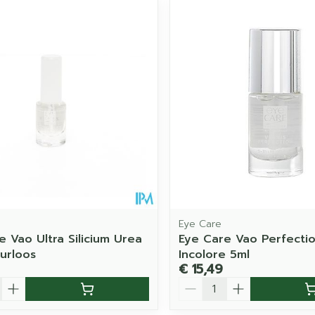
imale en maximale prijswaarden aan te passen.
Eye Care
e Vao Ultra Silicium Urea
Eye Care Vao Perfectio
eurloos
Incolore 5ml
€ 15,49
Aantal