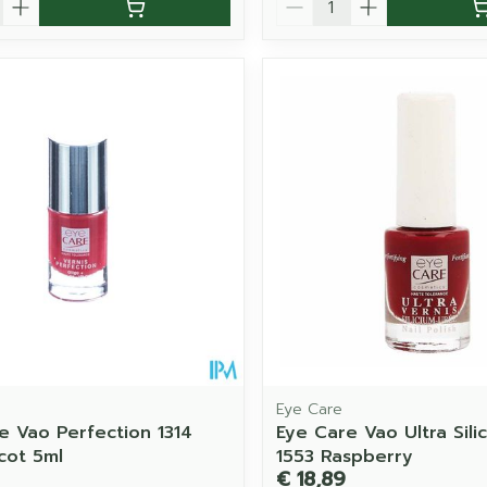
Eye Care
e Vao Perfection 1314
Eye Care Vao Ultra Sili
cot 5ml
1553 Raspberry
€ 18,89