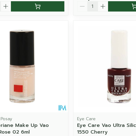
Aantal
 Posay
Eye Care
eriane Make Up Vao
Eye Care Vao Ultra Sili
 Rose 02 6ml
1550 Cherry