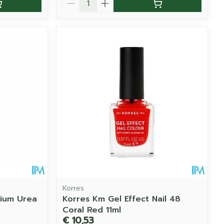
Korres
cium Urea
Korres Km Gel Effect Nail 48
Coral Red 11ml
€ 10,53