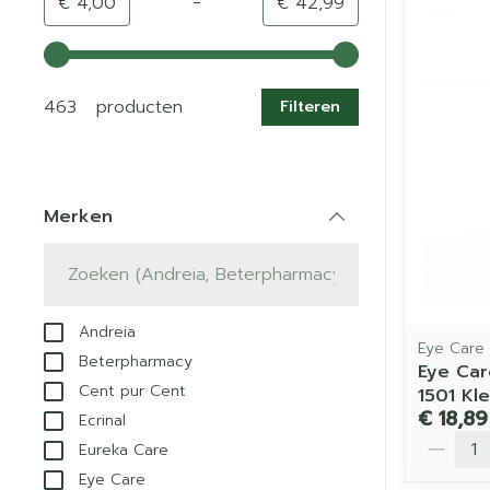
-
Minimumwaarde
Maximale waarde
€ 4,00
€ 42,99
Gebruik de pijltjestoetsen links en rechts om de min
463 producten
Filteren
Merken
filter
Andreia
Eye Care
Beterpharmacy
Eye Car
Cent pur Cent
1501 Kl
€ 18,89
Ecrinal
Aantal
Eureka Care
Eye Care