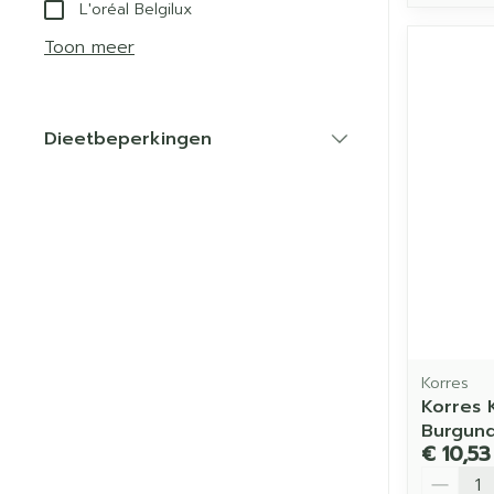
L'oréal Belgilux
Toon meer
Dieetbeperkingen
filter
Korres
Korres 
Burgund
€ 10,53
Aantal