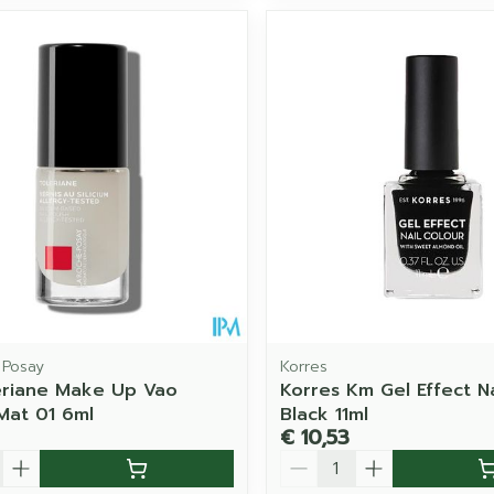
 Posay
Korres
eriane Make Up Vao
Korres Km Gel Effect Na
 Mat 01 6ml
Black 11ml
€ 10,53
Aantal