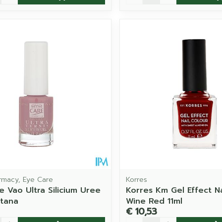
rmacy, Eye Care
Korres
e Vao Ultra Silicium Uree
Korres Km Gel Effect Na
ltana
Wine Red 11ml
€ 10,53
Aantal