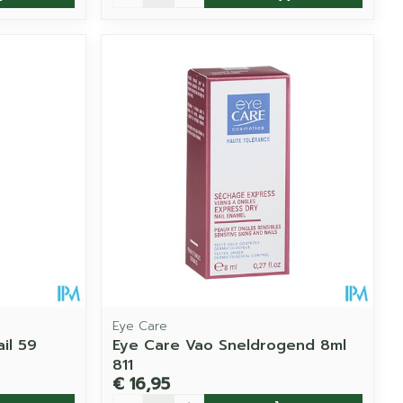
Eye Care
il 59
Eye Care Vao Sneldrogend 8ml
811
€ 16,95
Aantal