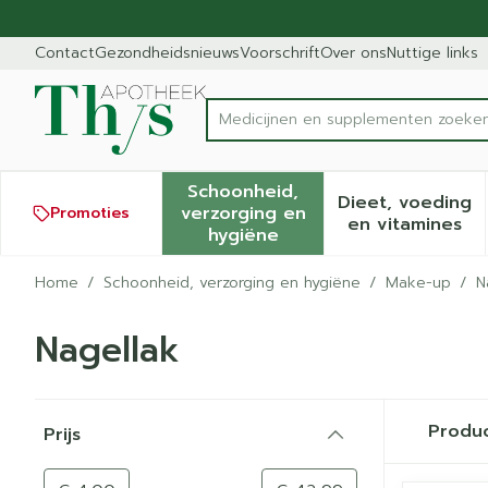
Ga naar de inhoud
Dia 1 van 1
Contact
Gezondheidsnieuws
Voorschrift
Over ons
Nuttige links
Medici
Product, merk, categorie...
Schoonheid,
Dieet, voeding
verzorging en
Promoties
Toon submenu voor Schoonh
Toon sub
en vitamines
hygiëne
Home
/
Schoonheid, verzorging en hygiëne
/
Make-up
/
N
Nagellak
Doorgaan naar productlijst
Produ
Prijs
filter