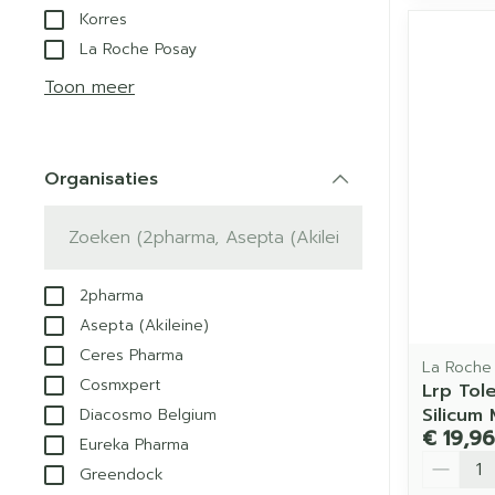
Korres
La Roche Posay
Toon meer
Organisaties
filter
2pharma
Asepta (Akileine)
Ceres Pharma
La Roche
Cosmxpert
Lrp Tol
Silicum
Diacosmo Belgium
€ 19,96
Eureka Pharma
Aantal
Greendock