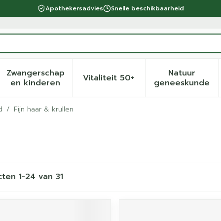
Apothekersadvies
Snelle beschikbaarheid
Zwangerschap
Natuur
Vitaliteit 50+
eid, verzorging en hygiëne categorie
menu voor Dieet, voeding en vitamines categorie
Toon submenu voor Zwangerschap en kinder
Toon submenu voor Vitalite
Toon sub
en kinderen
geneeskunde
d
/
Fijn haar & krullen
cten
1
-
24
van
31