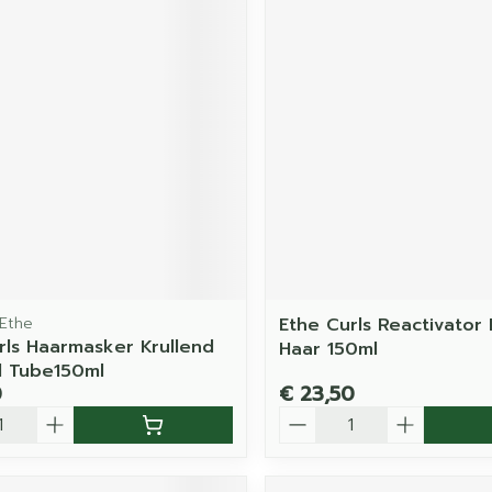
 Ethe
Ethe Curls Reactivator 
rls Haarmasker Krullend
Haar 150ml
d Tube150ml
0
€ 23,50
Aantal