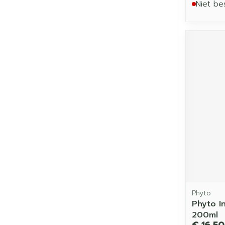
Niet be
Phyto
Phyto I
200ml