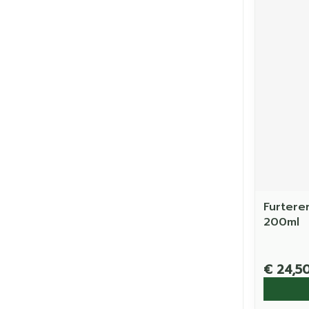
Furtere
200ml
€ 24,5