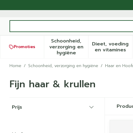
Ga naar de inhoud
Product, merk, categorie...
Schoonheid,
Dieet, voeding
verzorging en
Promoties
Toon submenu voor Schoonh
Toon sub
en vitamines
hygiëne
Home
/
Schoonheid, verzorging en hygiëne
/
Haar en Hoof
Fijn haar & krullen
Doorgaan naar productlijst
Produ
Prijs
filter