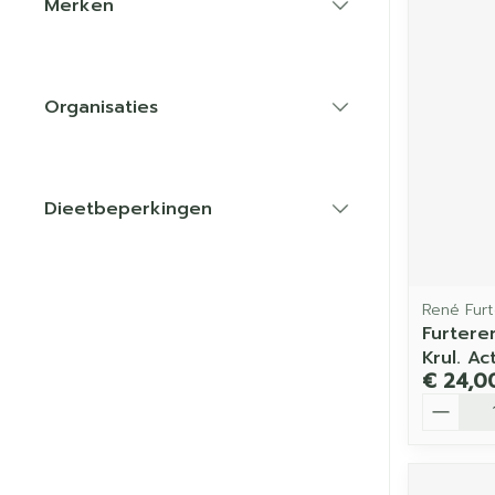
Merken
filter
Organisaties
filter
Dieetbeperkingen
filter
René Furt
Furtere
Krul. Ac
€ 24,0
Aantal