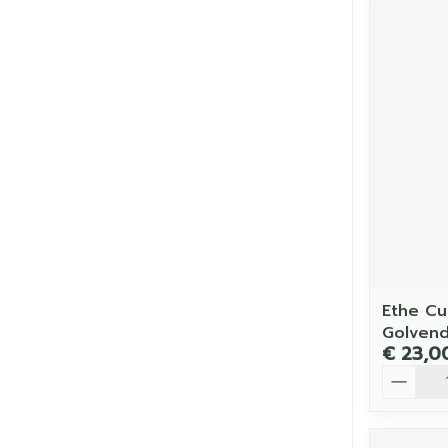
Ethe Cu
Golvend
€ 23,0
Aantal