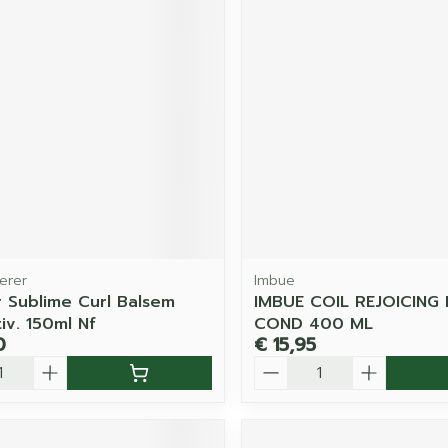
erer
Imbue
r Sublime Curl Balsem
IMBUE COIL REJOICING 
tiv. 150ml Nf
COND 400 ML
0
€ 15,95
Aantal