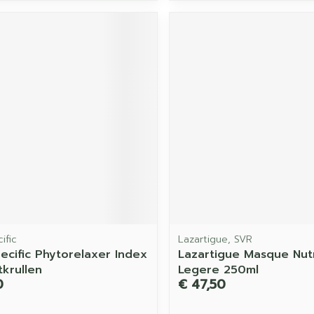
ific
Lazartigue, SVR
ecific Phytorelaxer Index
Lazartigue Masque Nutr
tkrullen
Legere 250ml
0
€ 47,50