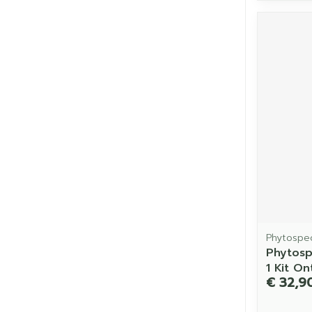
Phytospec
Phytosp
1 Kit On
€ 32,9