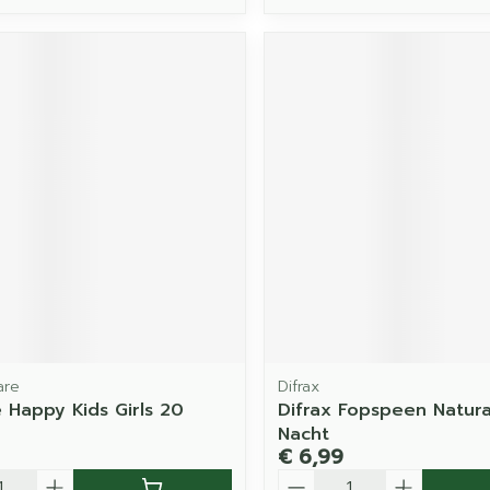
are
Difrax
 Happy Kids Girls 20
Difrax Fopspeen Natura
Nacht
€ 6,99
Aantal