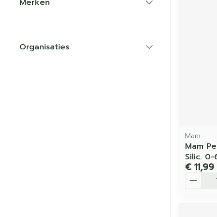
Merken
filter
Organisaties
filter
Mam
Mam Per
Silic. 0
€ 11,99
Aantal