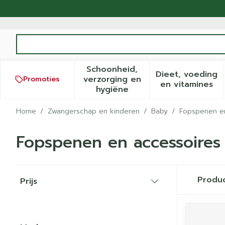
Ga naar de inhoud
Product, merk, categorie...
Schoonheid,
Dieet, voeding
verzorging en
Promoties
Toon submenu voor Schoonh
Toon sub
en vitamines
hygiëne
Home
/
Zwangerschap en kinderen
/
Baby
/
Fopspenen en
Fopspenen en accessoires
Doorgaan naar productlijst
Produ
Prijs
filter