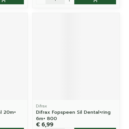
Difrax
al 20m+
Difrax Fopspeen Sil Dental+ring
6m+ 800
€ 6,99