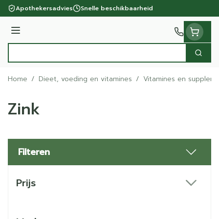
Ga naar de inhoud
Apothekersadvies
Snelle beschikbaarheid
Menu
Zoek
Product, merk, categorie...
Home
/
Dieet, voeding en vitamines
/
Vitamines en supplem
Zink
Filteren
Doorgaan naar productlijst
Prijs
filter