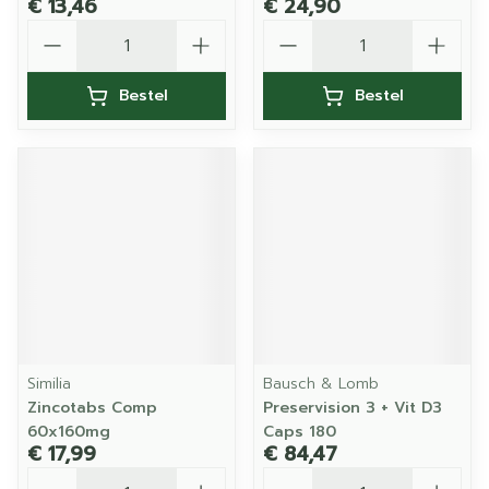
€ 13,46
€ 24,90
Aantal
Aantal
Bestel
Bestel
Similia
Bausch & Lomb
Zincotabs Comp
Preservision 3 + Vit D3
60x160mg
Caps 180
€ 17,99
€ 84,47
Aantal
Aantal