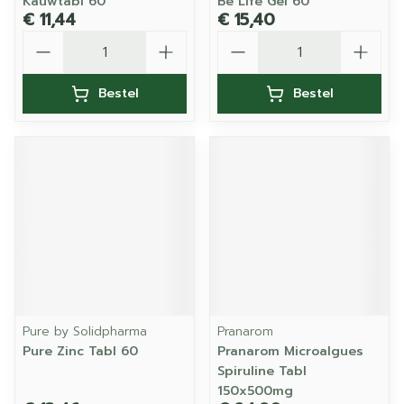
Kauwtabl 60
Be Life Gel 60
€ 11,44
€ 15,40
Aantal
Aantal
Bestel
Bestel
Pure by Solidpharma
Pranarom
Pure Zinc Tabl 60
Pranarom Microalgues
Spiruline Tabl
150x500mg