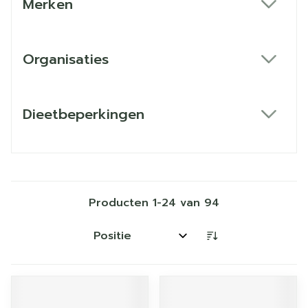
Merken
filter
Organisaties
filter
Dieetbeperkingen
filter
Producten
1
-
24
van
94
Sorteer op: