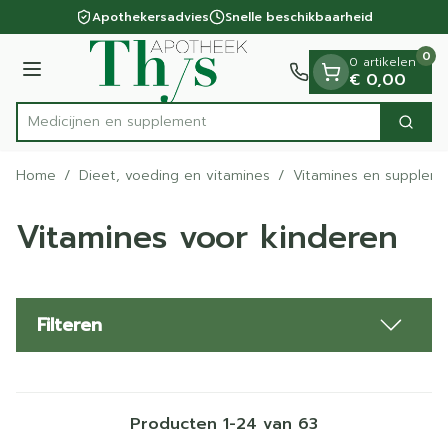
Dia 1 van 1
Ga naar de inhoud
Apothekersadvies
Snelle beschikbaarheid
0
0 artikelen
Menu
€ 0,00
Medi
Zoek
Product, merk, categorie...
Home
/
Dieet, voeding en vitamines
/
Vitamines en supplem
Vitamines voor kinderen
Filteren
Producten
1
-
24
van
63