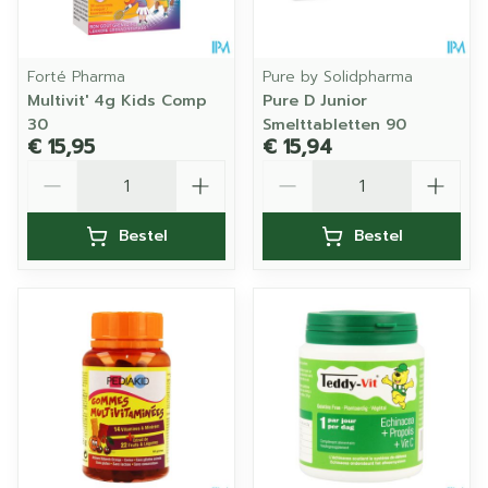
Forté Pharma
Pure by Solidpharma
Multivit' 4g Kids Comp
Pure D Junior
30
Smelttabletten 90
€ 15,95
€ 15,94
Aantal
Aantal
Bestel
Bestel