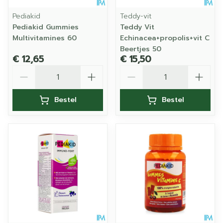
Pediakid
Teddy-vit
Pediakid Gummies
Teddy Vit
Multivitamines 60
Echinacea+propolis+vit C
Beertjes 50
€ 12,65
€ 15,50
Aantal
Aantal
Bestel
Bestel