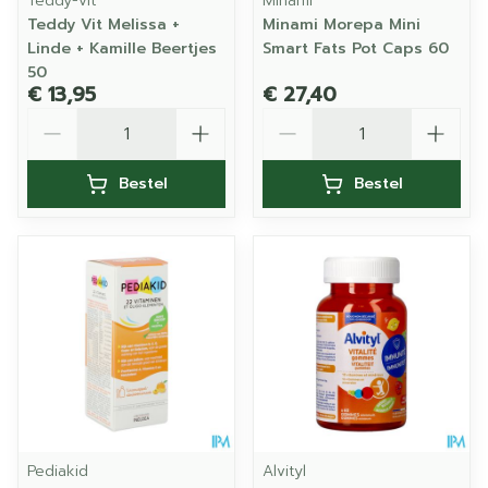
Teddy-vit
Minami
Teddy Vit Melissa +
Minami Morepa Mini
Linde + Kamille Beertjes
Smart Fats Pot Caps 60
50
€ 13,95
€ 27,40
Aantal
Aantal
Bestel
Bestel
Pediakid
Alvityl