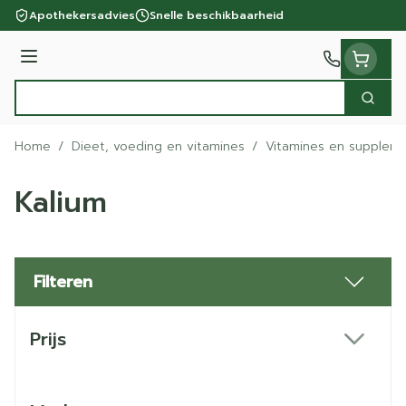
Ga naar de inhoud
Apothekersadvies
Snelle beschikbaarheid
Menu
Zoek
Product, merk, categorie...
Home
/
Dieet, voeding en vitamines
/
Vitamines en supplem
Kalium
Filteren
Doorgaan naar productlijst
Prijs
filter