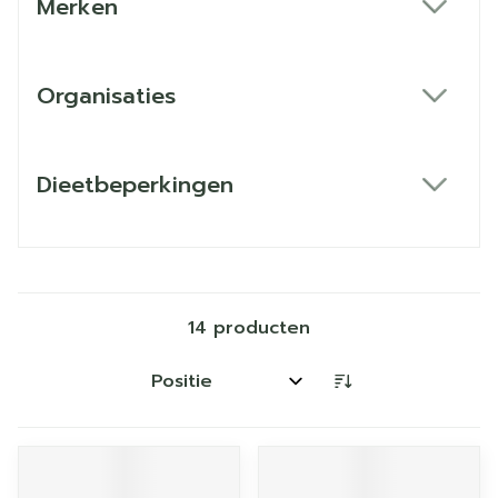
Merken
filter
Organisaties
filter
Dieetbeperkingen
filter
14
producten
Sorteer op: