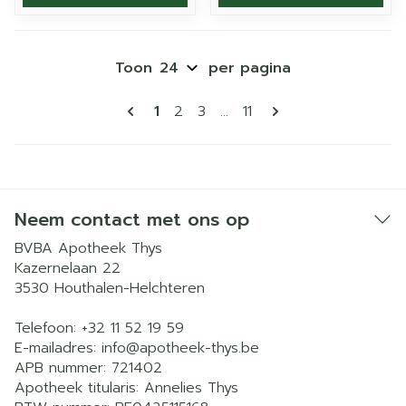
Toon
per pagina
Pagina's
U lees momenteel pagina
Pagina
Pagina
Pagina
1
2
3
...
11
Neem contact met ons op
BVBA Apotheek Thys
Kazernelaan 22
3530
Houthalen-Helchteren
Telefoon:
+32 11 52 19 59
E-mailadres:
info@
apotheek-thys.be
APB nummer:
721402
Apotheek titularis:
Annelies Thys