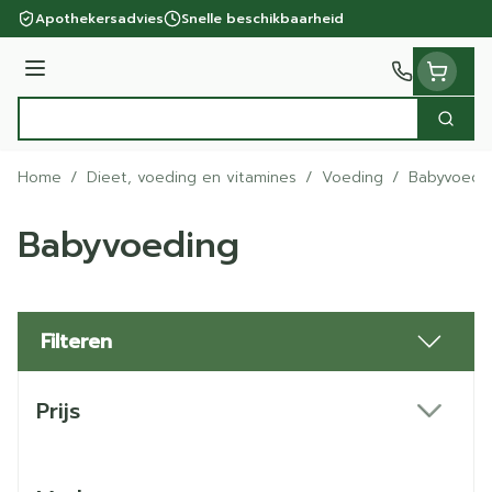
Ga naar de inhoud
Apothekersadvies
Snelle beschikbaarheid
Menu
Zoek
Product, merk, categorie...
Home
/
Dieet, voeding en vitamines
/
Voeding
/
Babyvoedi
Babyvoeding
Filteren
Doorgaan naar productlijst
Prijs
filter