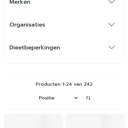
Merken
filter
Organisaties
filter
Dieetbeperkingen
filter
Producten
1
-
24
van
242
Sorteer op: