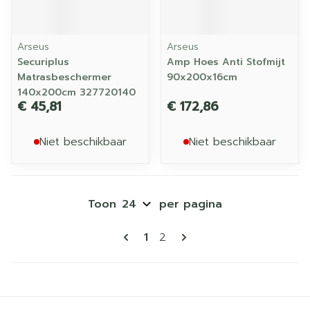
Arseus
Arseus
Securiplus
Amp Hoes Anti Stofmijt
Matrasbeschermer
90x200x16cm
140x200cm 327720140
€ 45,81
€ 172,86
Niet beschikbaar
Niet beschikbaar
Toon
per pagina
Pagina's
U lees momenteel pagina
Pagina
1
2