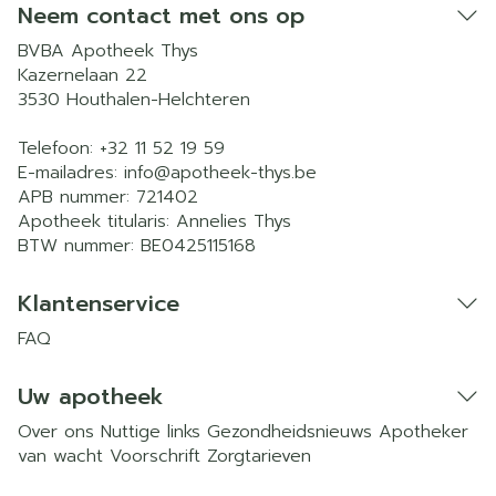
Neem contact met ons op
BVBA Apotheek Thys
Kazernelaan 22
3530
Houthalen-Helchteren
Telefoon:
+32 11 52 19 59
E-mailadres:
info@
apotheek-thys.be
APB nummer:
721402
Apotheek titularis:
Annelies Thys
BTW nummer:
BE0425115168
Klantenservice
FAQ
Uw apotheek
Over ons
Nuttige links
Gezondheidsnieuws
Apotheker
van wacht
Voorschrift
Zorgtarieven