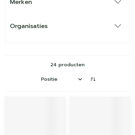
Merken
filter
Organisaties
filter
24
producten
Sorteer op: