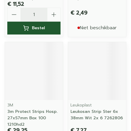
€ 11,52
Aantal
€ 2,49
Niet beschikbaar
Bestel
3M
Leukoplast
3m Protect Strips Hosp.
Leukosan Strip Ster 6x
27x57mm Box 100
38mm Wit 2x 6 7262806
1210hd2
€ 29,25
€ 7,27