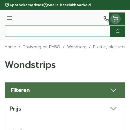
Ga naar de inhoud
Apothekersadvies
Snelle beschikbaarheid
Menu
Zoek
Product, merk, categorie...
Home
/
Thuiszorg en EHBO
/
Wondzorg
/
Fixatie, pleisters 
Wondstrips
Filteren
Doorgaan naar productlijst
Prijs
filter