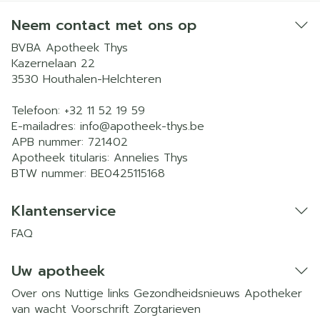
Neem contact met ons op
BVBA Apotheek Thys
Kazernelaan 22
3530
Houthalen-Helchteren
Telefoon:
+32 11 52 19 59
E-mailadres:
info@
apotheek-thys.be
APB nummer:
721402
Apotheek titularis:
Annelies Thys
BTW nummer:
BE0425115168
Klantenservice
FAQ
Uw apotheek
Over ons
Nuttige links
Gezondheidsnieuws
Apotheker
van wacht
Voorschrift
Zorgtarieven