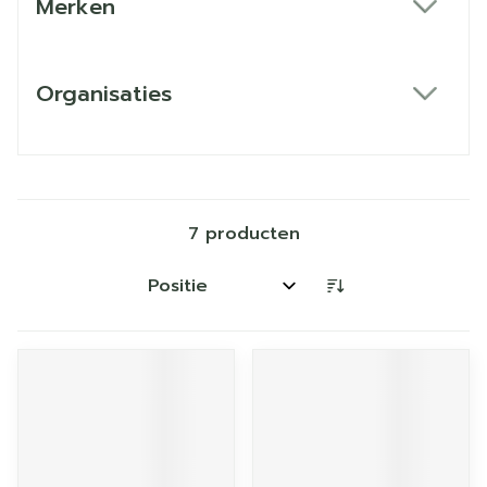
Merken
filter
Organisaties
filter
7
producten
Sorteer op: