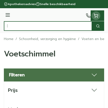
Ga naar de inhoud
Apothekersadvies
Snelle beschikbaarheid
Menu
Zoek
Product, merk, categorie...
Home
/
Schoonheid, verzorging en hygiëne
/
Voeten en ben
Voetschimmel
Filteren
Doorgaan naar productlijst
Prijs
filter