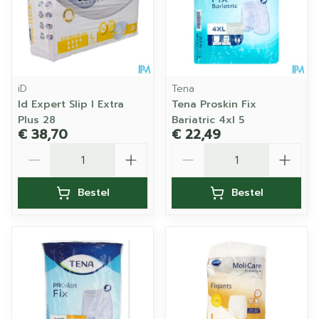
iD
Tena
Id Expert Slip l Extra
Tena Proskin Fix
Plus 28
Bariatric 4xl 5
€ 38,70
€ 22,49
Aantal
Aantal
Bestel
Bestel