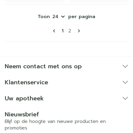
Toon
per pagina
Pagina's
U lees momenteel pagina
Pagina
1
2
Neem contact met ons op
Klantenservice
Uw apotheek
Nieuwsbrief
Blijf op de hoogte van nieuwe producten en
promoties