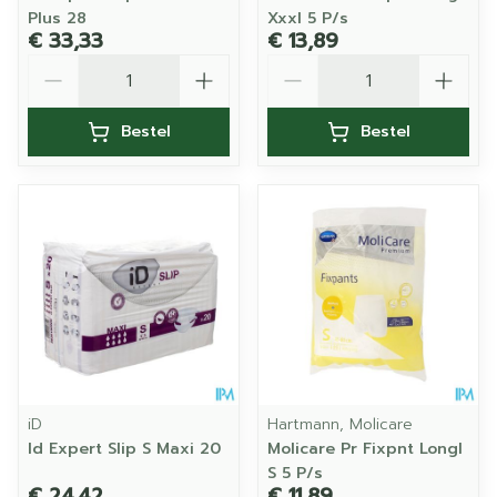
Plus 28
Xxxl 5 P/s
€ 33,33
€ 13,89
Aantal
Aantal
Bestel
Bestel
iD
Hartmann, Molicare
Id Expert Slip S Maxi 20
Molicare Pr Fixpnt Longl
S 5 P/s
€ 24,42
€ 11,89