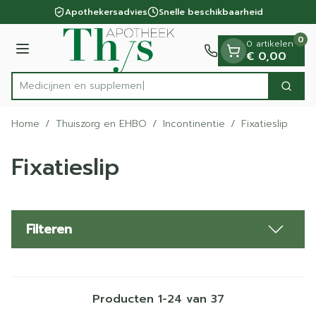
Dia 1 van 1
Ga naar de inhoud
Apothekersadvies
Snelle beschikbaarheid
0
0 artikelen
Menu
€ 0,00
M
Zoek
Product, merk, categorie...
Home
/
Thuiszorg en EHBO
/
Incontinentie
/
Fixatieslip
Fixatieslip
Filteren
Producten
1
-
24
van
37