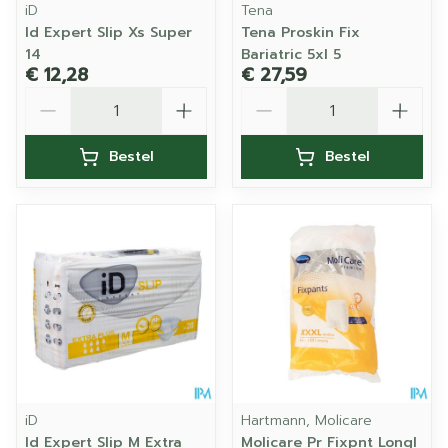
iD
Tena
Id Expert Slip Xs Super
Tena Proskin Fix
14
Bariatric 5xl 5
€ 12,28
€ 27,59
Aantal
Aantal
Bestel
Bestel
iD
Hartmann, Molicare
Id Expert Slip M Extra
Molicare Pr Fixpnt Longl