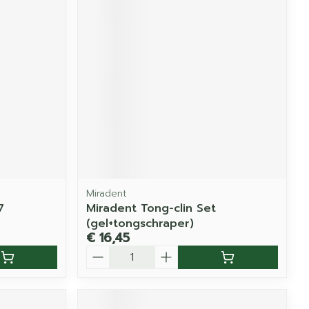
Miradent
7
Miradent Tong-clin Set
(gel+tongschraper)
€ 16,45
Aantal