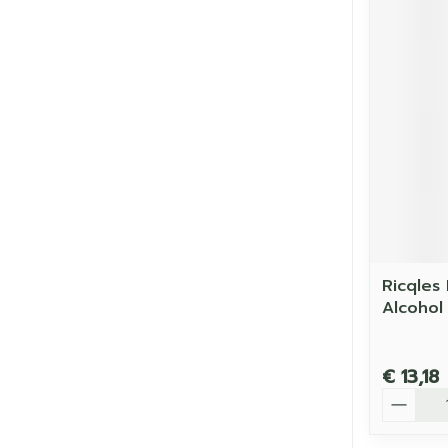
Ricqles
Alcohol
€ 13,18
Aantal