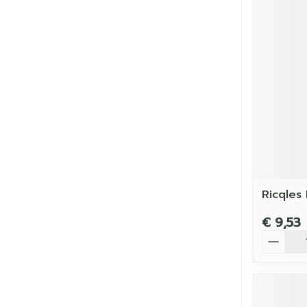
Ricqles 
€ 9,53
Aantal