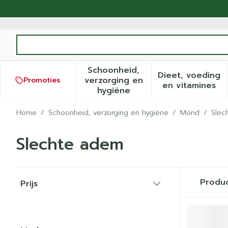
Ga naar de inhoud
Product, merk, categorie...
Schoonheid,
Dieet, voeding
verzorging en
Promoties
Toon submenu voor Schoonh
Toon sub
en vitamines
hygiëne
Home
/
Schoonheid, verzorging en hygiëne
/
Mond
/
Slec
Slechte adem
Doorgaan naar productlijst
Produ
Prijs
filter