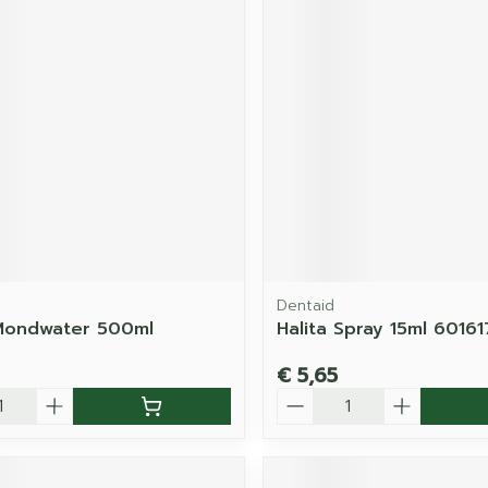
Dentaid
Mondwater 500ml
Halita Spray 15ml 60161
€ 5,65
Aantal