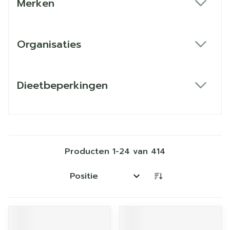
Merken
filter
Organisaties
filter
Dieetbeperkingen
filter
Producten
1
-
24
van
414
Sorteer op: