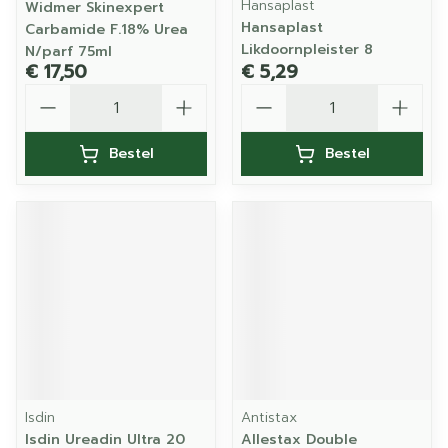
Hansaplast
Widmer Skinexpert
Hansaplast
Carbamide F.18% Urea
Likdoornpleister 8
N/parf 75ml
€ 17,50
€ 5,29
Aantal
Aantal
Bestel
Bestel
Isdin
Antistax
Isdin Ureadin Ultra 20
Allestax Double