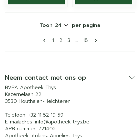
Toon
per pagina
Pagina's
U lees momenteel pagina
Pagina
Pagina
Pagina
1
2
3
...
18
Neem contact met ons op
BVBA Apotheek Thys
Kazernelaan 22
3530
Houthalen-Helchteren
Telefoon:
+32 11 52 19 59
E-mailadres:
info@
apotheek-thys.be
APB nummer:
721402
Apotheek titularis:
Annelies Thys