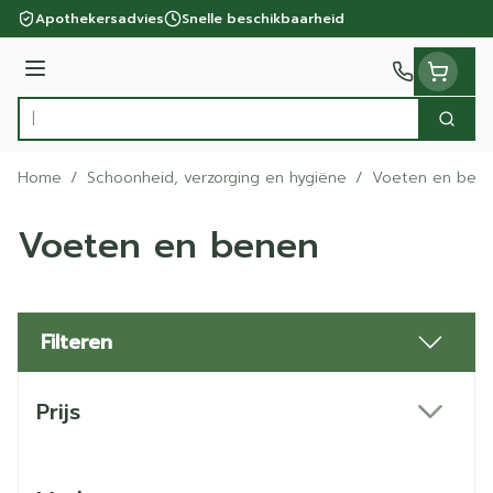
Ga naar de inhoud
Apothekersadvies
Snelle beschikbaarheid
Menu
Zoek
Product, merk, categorie...
Home
/
Schoonheid, verzorging en hygiëne
/
Voeten en ben
Voeten en benen
Filteren
Doorgaan naar productlijst
Prijs
filter