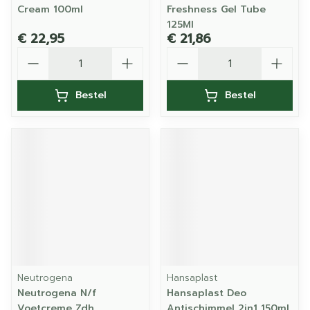
Cream 100ml
Freshness Gel Tube
125Ml
€ 22,95
€ 21,86
Aantal
Aantal
Bestel
Bestel
Neutrogena
Hansaplast
Neutrogena N/f
Hansaplast Deo
Voetcreme Zdh
Antischimmel 2in1 150ml