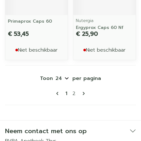
Nutergia
Primaprox Caps 60
Ergyprox Caps 60 Nf
€ 53,45
€ 25,90
Niet beschikbaar
Niet beschikbaar
Toon
per pagina
Pagina's
U lees momenteel pagina
Pagina
1
2
Neem contact met ons op