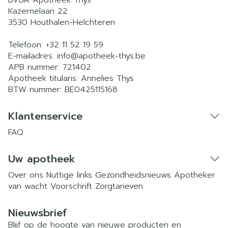
BVBA Apotheek Thys
Kazernelaan 22
3530
Houthalen-Helchteren
Telefoon:
+32 11 52 19 59
E-mailadres:
info@
apotheek-thys.be
APB nummer:
721402
Apotheek titularis:
Annelies Thys
BTW nummer:
BE0425115168
Klantenservice
FAQ
Uw apotheek
Over ons
Nuttige links
Gezondheidsnieuws
Apotheker
van wacht
Voorschrift
Zorgtarieven
Nieuwsbrief
Blijf op de hoogte van nieuwe producten en