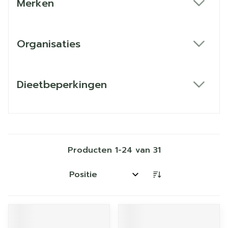
Merken
filter
Organisaties
filter
Dieetbeperkingen
filter
Producten
1
-
24
van
31
Sorteer op: