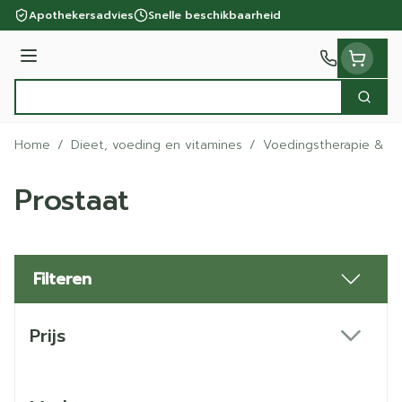
Ga naar de inhoud
Apothekersadvies
Snelle beschikbaarheid
Menu
Zoek
Product, merk, categorie...
Home
/
Dieet, voeding en vitamines
/
Voedingstherapie & we
Prostaat
Filteren
Doorgaan naar productlijst
Prijs
filter