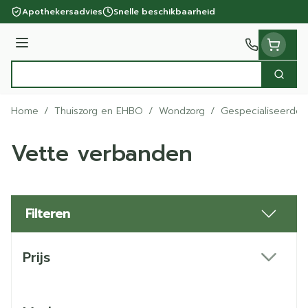
Ga naar de inhoud
Apothekersadvies
Snelle beschikbaarheid
Menu
Zoek
Product, merk, categorie...
Home
/
Thuiszorg en EHBO
/
Wondzorg
/
Gespecialiseerde
Vette verbanden
Filteren
Doorgaan naar productlijst
Prijs
filter