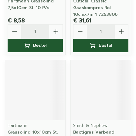
Hartmann Grassolind
Cuticell Classic
7,5x10cm St. 10 P/s
Gaaskompres Rol
10cmx7m 1 7253806
€ 8,58
€ 31,61
Aantal
Aantal
Bestel
Bestel
Hartmann
Smith & Nephew
Grassolind 10x10cm St.
Bactigras Verband