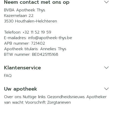
Neem contact met ons op
BVBA Apotheek Thys
Kazernelaan 22
3530
Houthalen-Helchteren
Telefoon:
+32 11 52 19 59
E-mailadres:
info@
apotheek-thys.be
APB nummer:
721402
Apotheek titularis:
Annelies Thys
BTW nummer:
BE0425115168
Klantenservice
FAQ
Uw apotheek
Over ons
Nuttige links
Gezondheidsnieuws
Apotheker
van wacht
Voorschrift
Zorgtarieven