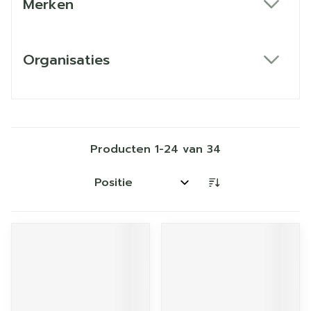
Merken
filter
Organisaties
filter
Producten
1
-
24
van
34
Sorteer op: