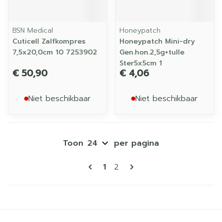
BSN Medical
Honeypatch
Cuticell Zalfkompres
Honeypatch Mini-dry
7,5x20,0cm 10 7253902
Gen.hon.2,5g+tulle
Ster5x5cm 1
€ 50,90
€ 4,06
Niet beschikbaar
Niet beschikbaar
Toon
per pagina
Pagina's
U lees momenteel pagina
Pagina
1
2