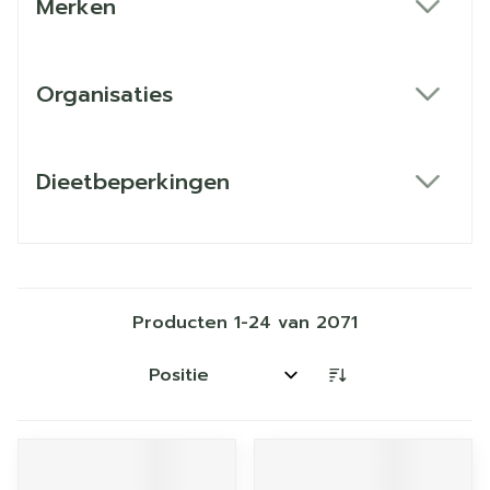
Merken
filter
Organisaties
filter
Dieetbeperkingen
filter
Producten
1
-
24
van
2071
Sorteer op: