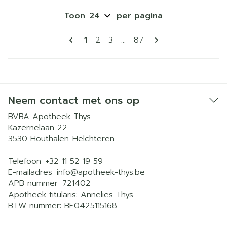
Toon
per pagina
Pagina's
U lees momenteel pagina
Pagina
Pagina
Pagina
1
2
3
...
87
Neem contact met ons op
BVBA Apotheek Thys
Kazernelaan 22
3530
Houthalen-Helchteren
Telefoon:
+32 11 52 19 59
E-mailadres:
info@
apotheek-thys.be
APB nummer:
721402
Apotheek titularis:
Annelies Thys
BTW nummer:
BE0425115168