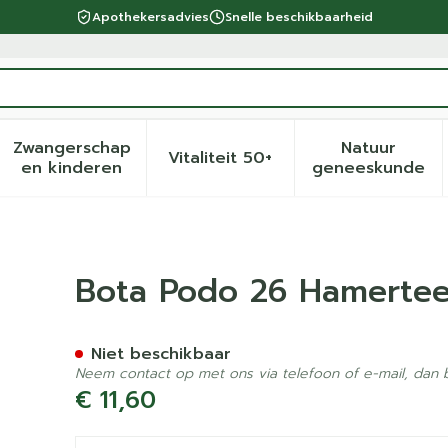
Apothekersadvies
Snelle beschikbaarheid
Zwangerschap
Natuur
Vitaliteit 50+
eid, verzorging en hygiëne categorie
menu voor Dieet, voeding en vitamines categorie
Toon submenu voor Zwangerschap en kinder
Toon submenu voor Vitalite
Toon sub
en kinderen
geneeskunde
ssen Links Large
Bota Podo 26 Hamertee
Niet beschikbaar
Neem contact op met ons via telefoon of e-mail, dan
€ 11,60