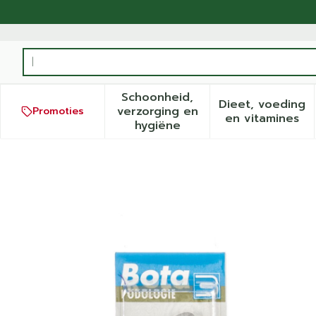
Ga naar de inhoud
Product, merk, categorie...
Schoonheid,
Dieet, voeding
verzorging en
Promoties
Toon submenu voor Schoonh
Toon sub
en vitamines
hygiëne
Bota Podo 26 Hamerteenku