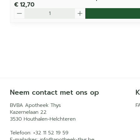
€ 12,70
Aantal
Neem contact met ons op
K
BVBA Apotheek Thys
F
Kazernelaan 22
3530
Houthalen-Helchteren
Telefoon:
+32 11 52 19 59
E-mailadres:
info@
apotheek-thys.be