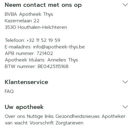
Neem contact met ons op
BVBA Apotheek Thys
Kazernelaan 22
3530
Houthalen-Helchteren
Telefoon:
+32 11 52 19 59
E-mailadres:
info@
apotheek-thys.be
APB nummer:
721402
Apotheek titularis:
Annelies Thys
BTW nummer:
BE0425115168
Klantenservice
FAQ
Uw apotheek
Over ons
Nuttige links
Gezondheidsnieuws
Apotheker
van wacht
Voorschrift
Zorgtarieven