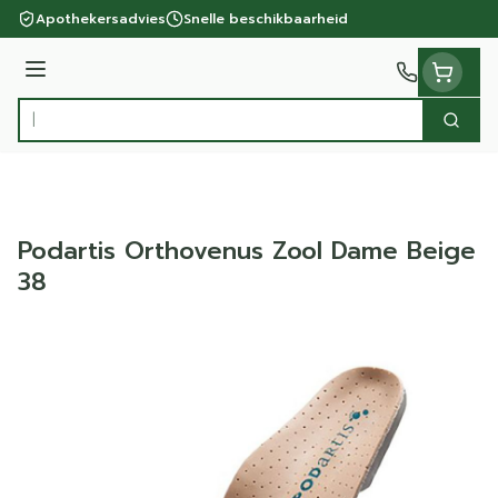
Ga naar de inhoud
Apothekersadvies
Snelle beschikbaarheid
Menu
Zoek
Product, merk, categorie...
Podartis Orthovenus Zool Dame Beige
38