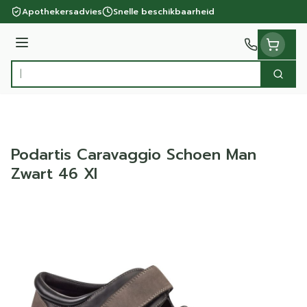
Ga naar de inhoud
Apothekersadvies
Snelle beschikbaarheid
Menu
Zoek
Product, merk, categorie...
Podartis Caravaggio Schoen Man
Zwart 46 Xl