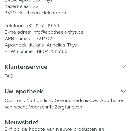
BVBA Apotheek Thys
Kazernelaan 22
3530
Houthalen-Helchteren
Telefoon:
+32 11 52 19 59
E-mailadres:
info@
apotheek-thys.be
APB nummer:
721402
Apotheek titularis:
Annelies Thys
BTW nummer:
BE0425115168
Klantenservice
FAQ
Uw apotheek
Over ons
Nuttige links
Gezondheidsnieuws
Apotheker
van wacht
Voorschrift
Zorgtarieven
Nieuwsbrief
Blijf op de hoogte van nieuwe producten en