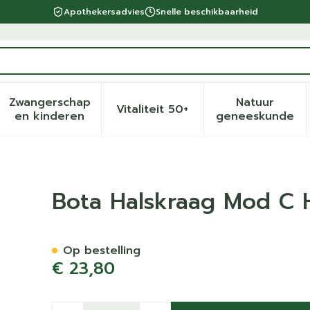
Apothekersadvies
Snelle beschikbaarheid
Zwangerschap
Natuur
Vitaliteit 50+
eid, verzorging en hygiëne categorie
menu voor Dieet, voeding en vitamines categorie
Toon submenu voor Zwangerschap en kinder
Toon submenu voor Vitalite
Toon sub
en kinderen
geneeskunde
cm l Blauw
Bota Halskraag Mod C 
Op bestelling
€ 23,80
Aantal