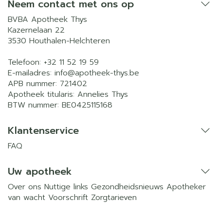
Neem contact met ons op
BVBA Apotheek Thys
Kazernelaan 22
3530
Houthalen-Helchteren
Telefoon:
+32 11 52 19 59
E-mailadres:
info@
apotheek-thys.be
APB nummer:
721402
Apotheek titularis:
Annelies Thys
BTW nummer:
BE0425115168
Klantenservice
FAQ
Uw apotheek
Over ons
Nuttige links
Gezondheidsnieuws
Apotheker
van wacht
Voorschrift
Zorgtarieven