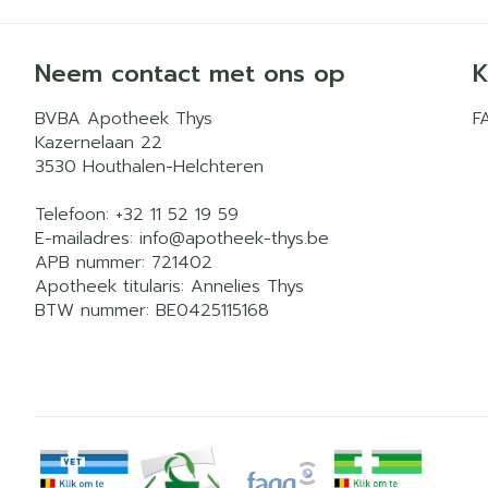
Neem contact met ons op
K
BVBA Apotheek Thys
F
Kazernelaan 22
3530
Houthalen-Helchteren
Telefoon:
+32 11 52 19 59
E-mailadres:
info@
apotheek-thys.be
APB nummer:
721402
Apotheek titularis:
Annelies Thys
BTW nummer:
BE0425115168