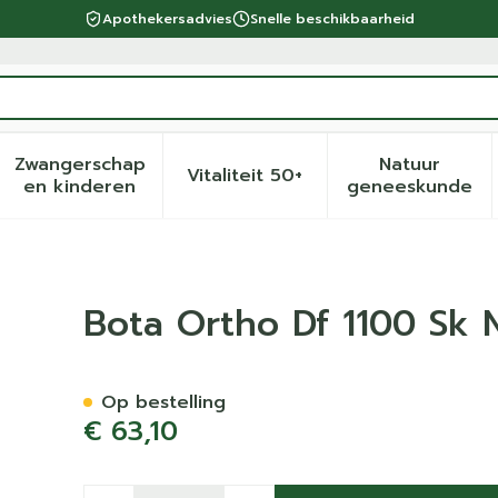
Apothekersadvies
Snelle beschikbaarheid
Zwangerschap
Natuur
Vitaliteit 50+
eid, verzorging en hygiëne categorie
menu voor Dieet, voeding en vitamines categorie
Toon submenu voor Zwangerschap en kinder
Toon submenu voor Vitalite
Toon sub
en kinderen
geneeskunde
Bota Ortho Df 1100 Sk 
Op bestelling
€ 63,10
Aantal