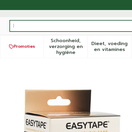
Ga naar de inhoud
Product, merk, categorie...
Schoonheid,
Dieet, voeding
verzorging en
Promoties
Toon submenu voor Schoonh
Toon sub
en vitamines
hygiëne
Easytape Kinesiology Tape