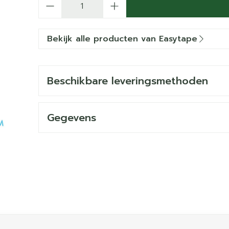
Bekijk alle producten van Easytape
Beschikbare leveringsmethoden
Gegevens
ijk met de tabtoets. Je kunt de carrousel overslaan of dir