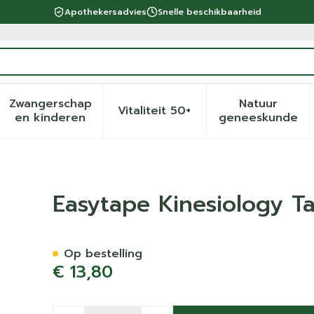
Apothekersadvies
Snelle beschikbaarheid
Zwangerschap
Natuur
Vitaliteit 50+
eid, verzorging en hygiëne categorie
menu voor Dieet, voeding en vitamines categorie
Toon submenu voor Zwangerschap en kinder
Toon submenu voor Vitalite
Toon sub
en kinderen
geneeskunde
 Beige
Easytape Kinesiology T
Op bestelling
€ 13,80
Aantal