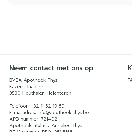
Neem contact met ons op
K
BVBA Apotheek Thys
F
Kazernelaan 22
3530
Houthalen-Helchteren
Telefoon:
+32 11 52 19 59
E-mailadres:
info@
apotheek-thys.be
APB nummer:
721402
Apotheek titularis:
Annelies Thys
BTW nummer:
BE0425115168