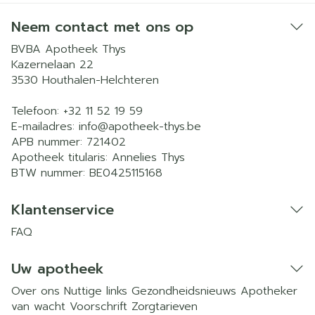
Neem contact met ons op
BVBA Apotheek Thys
Kazernelaan 22
3530
Houthalen-Helchteren
Telefoon:
+32 11 52 19 59
E-mailadres:
info@
apotheek-thys.be
APB nummer:
721402
Apotheek titularis:
Annelies Thys
BTW nummer:
BE0425115168
Klantenservice
FAQ
Uw apotheek
Over ons
Nuttige links
Gezondheidsnieuws
Apotheker
van wacht
Voorschrift
Zorgtarieven