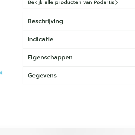
Bekijk alle producten van Podartis
Beschrijving
Indicatie
Eigenschappen
Gegevens
ijk met de tabtoets. Je kunt de carrousel overslaan of dir