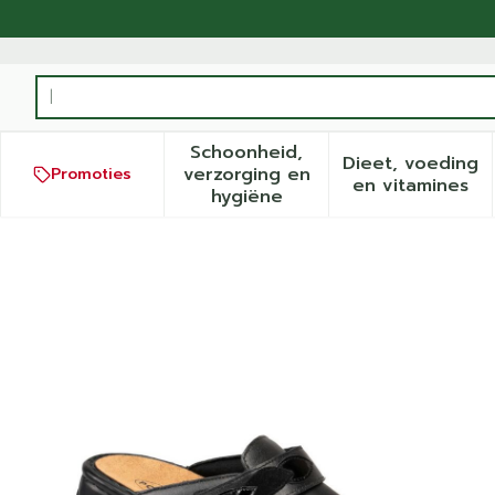
Ga naar de inhoud
Product, merk, categorie...
Schoonheid,
Dieet, voeding
verzorging en
Promoties
Toon submenu voor Schoonh
Toon sub
en vitamines
hygiëne
Podartis Ischia Schoen Da