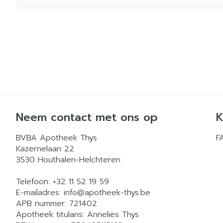
Neem contact met ons op
K
BVBA Apotheek Thys
F
Kazernelaan 22
3530
Houthalen-Helchteren
Telefoon:
+32 11 52 19 59
E-mailadres:
info@
apotheek-thys.be
APB nummer:
721402
Apotheek titularis:
Annelies Thys