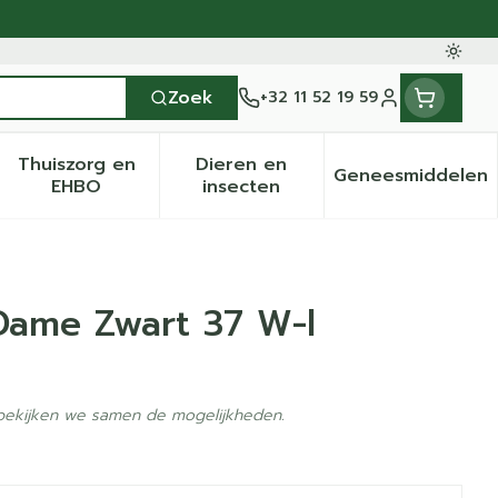
Oversc
Zoek
+32 11 52 19 59
Klant menu
Thuiszorg en
Dieren en
Geneesmiddelen
en categorie
it 50+ categorie
menu voor Natuur geneeskunde categorie
Toon submenu voor Thuiszorg en EHBO categ
Toon submenu voor Dieren 
Toon sub
EHBO
insecten
 Dame Zwart 37 W-l
 bekijken we samen de mogelijkheden.