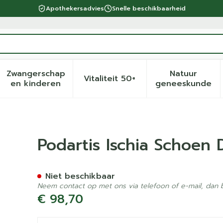
Apothekersadvies
Snelle beschikbaarheid
Zwangerschap
Natuur
Vitaliteit 50+
eid, verzorging en hygiëne categorie
menu voor Dieet, voeding en vitamines categorie
Toon submenu voor Zwangerschap en kinder
Toon submenu voor Vitalite
Toon sub
en kinderen
geneeskunde
me Zwart 37 W-l
Podartis Ischia Schoen
Niet beschikbaar
Neem contact op met ons via telefoon of e-mail, dan
€ 98,70