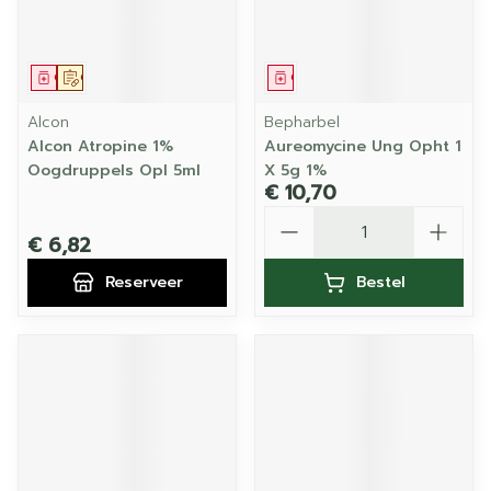
Geneesmiddel
Op voorschrift
Geneesmiddel
Alcon
Bepharbel
Alcon Atropine 1%
Aureomycine Ung Opht 1
Oogdruppels Opl 5ml
X 5g 1%
€ 10,70
Aantal
€ 6,82
Reserveer
Bestel