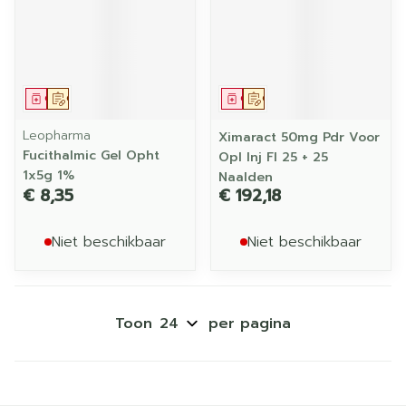
Geneesmiddel
Op voorschrift
Geneesmiddel
Op voorschrift
Leopharma
Ximaract 50mg Pdr Voor
Fucithalmic Gel Opht
Opl Inj Fl 25 + 25
1x5g 1%
Naalden
€ 8,35
€ 192,18
Niet beschikbaar
Niet beschikbaar
Toon
per pagina