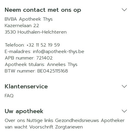
Neem contact met ons op
BVBA Apotheek Thys
Kazernelaan 22
3530
Houthalen-Helchteren
Telefoon:
+32 11 52 19 59
E-mailadres:
info@
apotheek-thys.be
APB nummer:
721402
Apotheek titularis:
Annelies Thys
BTW nummer:
BE0425115168
Klantenservice
FAQ
Uw apotheek
Over ons
Nuttige links
Gezondheidsnieuws
Apotheker
van wacht
Voorschrift
Zorgtarieven