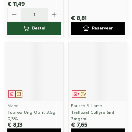
€ 11,49
Aantal
€ 8,81
Bestel
Reserveer
Geneesmiddel
Op voorschrift
Geneesmiddel
Op voorschrift
Alcon
Bausch & Lomb
Tobrex Ung Opht 3,5g
Trafloxal Collyre 5ml
0,3%
3mg/ml
€ 8,13
€ 7,65