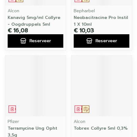
Alcon
Bepharbel
Kanavig 5mg/ml Collyre
Neobacitracine Pro Instil
- Oogdruppels 5ml
1 X 10ml
€ 16,08
€ 10,03
Reserveer
Reserveer
Geneesmiddel
Geneesmiddel
Op voorschrift
Pfizer
Alcon
Terramycine Ung Opht
Tobrex Collyre 5ml 0,3%
3,5g