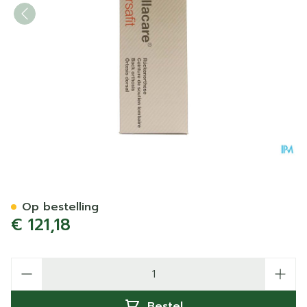
Cellacare Dorsafit Comfort
Op bestelling
€ 121,18
Aantal
Bestel