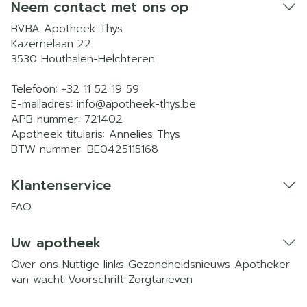
Neem contact met ons op
BVBA Apotheek Thys
Kazernelaan 22
3530
Houthalen-Helchteren
Telefoon:
+32 11 52 19 59
E-mailadres:
info@
apotheek-thys.be
APB nummer:
721402
Apotheek titularis:
Annelies Thys
BTW nummer:
BE0425115168
Klantenservice
FAQ
Uw apotheek
Over ons
Nuttige links
Gezondheidsnieuws
Apotheker
van wacht
Voorschrift
Zorgtarieven