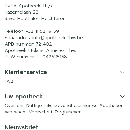
BVBA Apotheek Thys
Kazernelaan 22
3530
Houthalen-Helchteren
Telefoon:
+32 11 52 19 59
E-mailadres:
info@
apotheek-thys.be
APB nummer:
721402
Apotheek titularis:
Annelies Thys
BTW nummer:
BE0425115168
Klantenservice
FAQ
Uw apotheek
Over ons
Nuttige links
Gezondheidsnieuws
Apotheker
van wacht
Voorschrift
Zorgtarieven
Nieuwsbrief