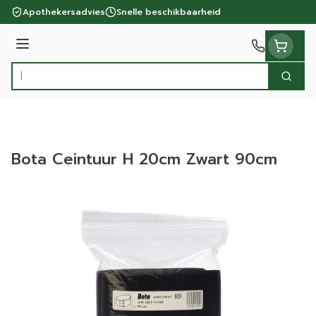
Ga naar de inhoud
Apothekersadvies
Snelle beschikbaarheid
Menu
Zoek
Product, merk, categorie...
Bota Ceintuur H 20cm Zwart 90cm