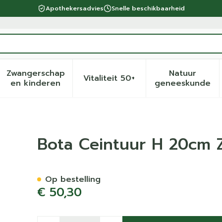
Apothekersadvies
Snelle beschikbaarheid
Zwangerschap
Natuur
Vitaliteit 50+
eid, verzorging en hygiëne categorie
menu voor Dieet, voeding en vitamines categorie
Toon submenu voor Zwangerschap en kinder
Toon submenu voor Vitalite
Toon sub
en kinderen
geneeskunde
art 100cm
Bota Ceintuur H 20cm 
Op bestelling
€ 50,30
Aantal