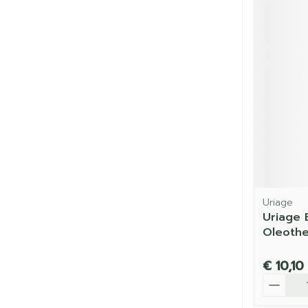
Uriage
Uriage 
Oleoth
€ 10,10
Aantal