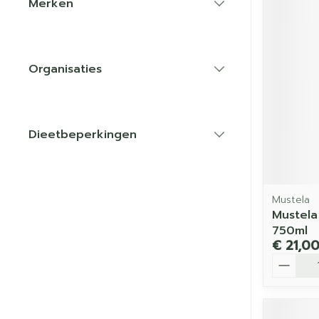
Merken
filter
Organisaties
filter
Dieetbeperkingen
filter
Mustela
Mustela
750ml
€ 21,0
Aantal