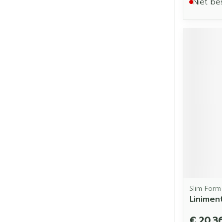
Niet be
Slim Form
Liniment
€ 20,3