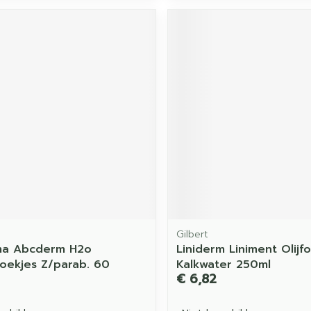
Gilbert
ma Abcderm H2o
Liniderm Liniment Olijfo
doekjes Z/parab. 60
Kalkwater 250ml
€ 6,82