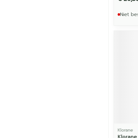
Niet be
Klorane
Klorane