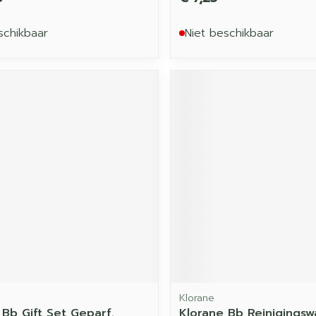
schikbaar
Niet beschikbaar
Klorane
 Bb Gift Set Geparf.
Klorane Bb Reinigingsw