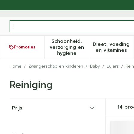
Ga naar de inhoud
Product, merk, categorie...
Schoonheid,
Dieet, voeding
verzorging en
Promoties
Toon submenu voor Schoonh
Toon sub
en vitamines
hygiëne
Home
/
Zwangerschap en kinderen
/
Baby
/
Luiers
/
Rein
Reiniging
Doorgaan naar productlijst
14
pro
Prijs
filter