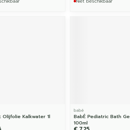
schikbaar
Niet beschikbaar
babé
 Olijfolie Kalkwater 1l
BabÉ Pediatric Bath Ge
100ml
6
€ 7,25