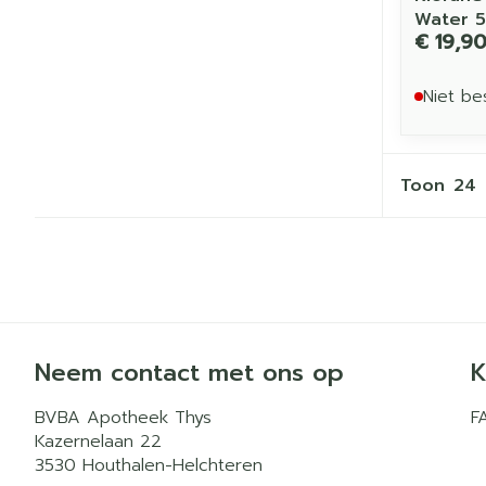
Water 5
€ 19,9
Niet be
Toon
Neem contact met ons op
K
BVBA Apotheek Thys
F
Kazernelaan 22
3530
Houthalen-Helchteren