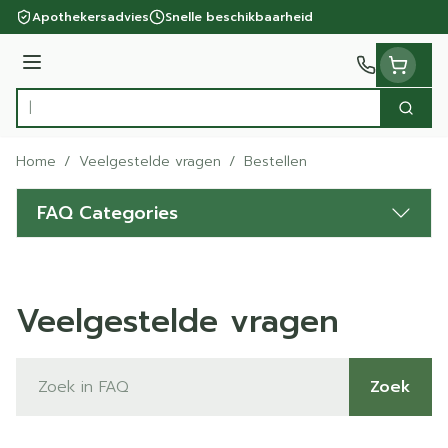
Ga naar de inhoud
Apothekersadvies
Snelle beschikbaarheid
Menu
Zoek
Product, merk, categorie...
Home
/
Veelgestelde vragen
/
Bestellen
FAQ Categories
Veelgestelde vragen
Zoek
Zoek