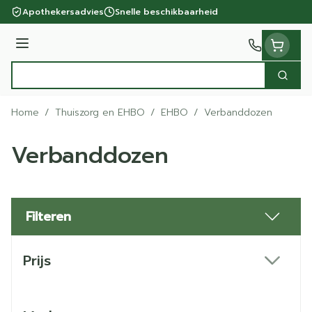
Ga naar de inhoud
Apothekersadvies
Snelle beschikbaarheid
Menu
Zoek
Product, merk, categorie...
Home
/
Thuiszorg en EHBO
/
EHBO
/
Verbanddozen
Verbanddozen
Filteren
Doorgaan naar productlijst
Prijs
filter