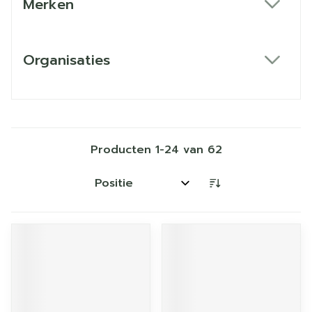
Merken
filter
Organisaties
filter
Producten
1
-
24
van
62
Sorteer op: