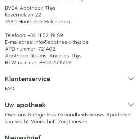
BVBA Apotheek Thys
Kazernelaan 22
3530
Houthalen-Helchteren
Telefoon:
+32 11 52 19 59
E-mailadres:
info@
apotheek-thys.be
APB nummer:
721402
Apotheek titularis:
Annelies Thys
BTW nummer:
BE0425115168
Klantenservice
FAQ
Uw apotheek
Over ons
Nuttige links
Gezondheidsnieuws
Apotheker
van wacht
Voorschrift
Zorgtarieven
Nieuwsbrief