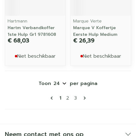
Hartmann
Marque Verte
Hartm Verbandkoffer
Marque V Koffertje
1ste Hulp Gr1 9781608
Eerste Hulp Medium
€ 68,03
€ 26,39
Niet beschikbaar
Niet beschikbaar
Toon
per pagina
Pagina's
U lees momenteel pagina
Pagina
Pagina
1
2
3
Neem contact met ons op