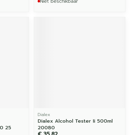
Niet beschikbaar
Dialex
Dialex Alcohol Tester Ii 500ml
00 25
20080
€ 35,82