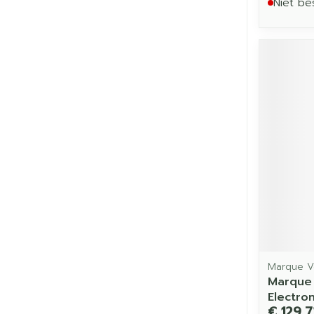
Niet be
Marque V
Marque 
Electron
€ 129,7