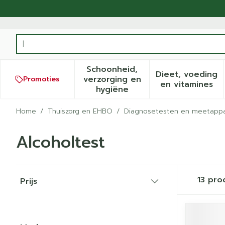
Ga naar de inhoud
Product, merk, categorie...
Schoonheid,
Dieet, voeding
verzorging en
Promoties
Toon submenu voor Schoonh
Toon sub
en vitamines
hygiëne
Home
/
Thuiszorg en EHBO
/
Diagnosetesten en meetappa
Alcoholtest
Doorgaan naar productlijst
13
pro
Prijs
filter