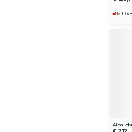
Niet be
Alco-ch
€ 7,12