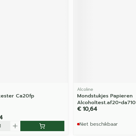
Alcoline
tester Ca20fp
Mondstukjes Papieren
Alcoholtest.af20+da71
€ 10,64
4
Niet beschikbaar