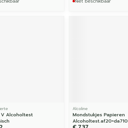
schikbaar
Niet beschikbaar
erte
Alcoline
V Alcoholtest
Mondstukjes Papieren
isch
Alcoholtest.af20+da71
2
€ 7,37