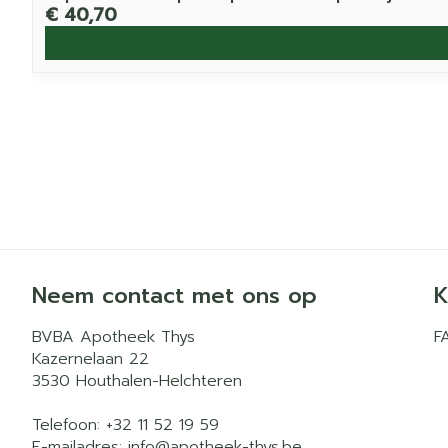
€ 40,70
Neem contact met ons op
K
BVBA Apotheek Thys
F
Kazernelaan 22
3530
Houthalen-Helchteren
Telefoon:
+32 11 52 19 59
E-mailadres:
info@
apotheek-thys.be