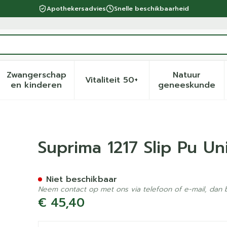
Apothekersadvies
Snelle beschikbaarheid
Zwangerschap
Natuur
Vitaliteit 50+
eid, verzorging en hygiëne categorie
menu voor Dieet, voeding en vitamines categorie
Toon submenu voor Zwangerschap en kinder
Toon submenu voor Vitalite
Toon sub
en kinderen
geneeskunde
ex Wit T54
Suprima 1217 Slip Pu Un
Niet beschikbaar
Neem contact op met ons via telefoon of e-mail, dan
€ 45,40