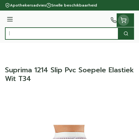
Ga naar de inhoud
Apothekersadvies
Snelle beschikbaarheid
Menu
Zoek
Product, merk, categorie...
Suprima 1214 Slip Pvc Soepele Elastiek
Wit T34